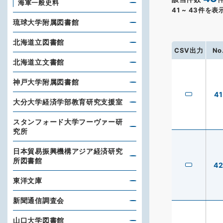
海軍一般史料
41
~
43
件を表
琉球大学附属図書館
北海道立図書館
CSV出力
No
北海道立文書館
神戸大学附属図書館
41
大分大学経済学部教育研究支援室
スタンフォード大学フーヴァー研
究所
日本貿易振興機構アジア経済研究
所図書館
4
東洋文庫
新聞通信調査会
山口大学図書館