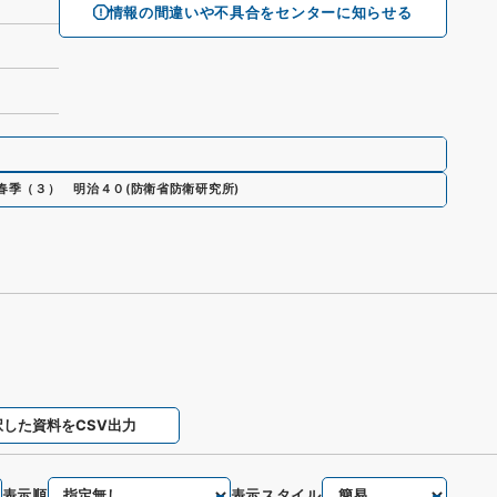
情報の間違いや不具合をセンターに知らせる
春季（３） 明治４０
(
防衛省防衛研究所
)
択した資料をCSV出力
表示順
表示スタイル