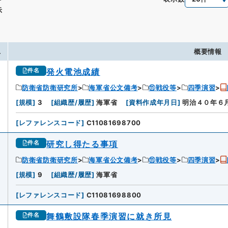
示
.
概要情報
発火電池成績
件名
防衛省防衛研究所
海軍省公文備考
⑪戦役等
四季演習
[
規模
]
3
[
組織歴/履歴
]
海軍省
[
資料作成年月日
]
明治４０年６
[
レファレンスコード
]
C11081698700
研究し得たる事項
件名
防衛省防衛研究所
海軍省公文備考
⑪戦役等
四季演習
2
[
規模
]
9
[
組織歴/履歴
]
海軍省
[
レファレンスコード
]
C11081698800
舞鶴敷設隊春季演習に就き所見
件名