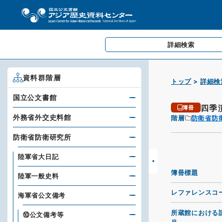
詳細検索
資料群階層
トップ
詳細検
国立公文書館
四季
簿冊
外務省外交史料館
階層
防衛省防
防衛省防衛研究所
陸軍省大日記
簿冊標題
陸軍一般史料
レファレンスコ
海軍省公文備考
所蔵館における
⑩公文備考等