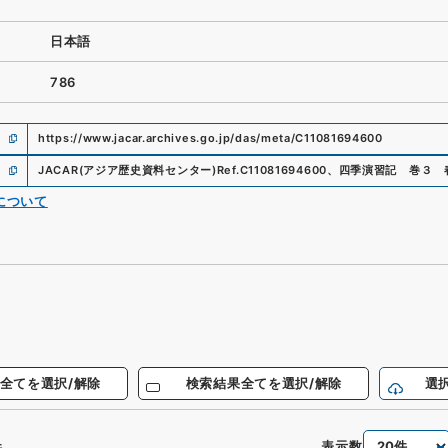
日本語
786
https://www.jacar.archives.go.jp/das/meta/C11081694600
JACAR(アジア歴史資料センター)
Ref.
C11081694600
、
四季演習記 巻３ 
について
全てを選択/解除
検索結果全てを選択/解除
選
表示数
件