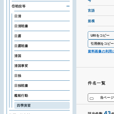
号
⑪戦役等
言語
日清
規模
日清戦書
URIをコピー
日露
引用例をコピー
日露戦書
資料画像の利用
清国
清国事変
日独
件名一覧
日独戦書
艦船行動
当ページ
四季演習
43
該当件数