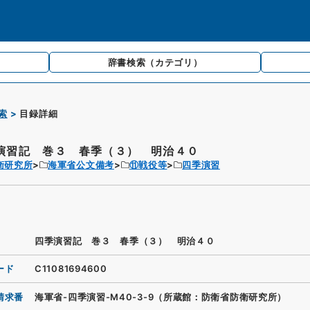
辞書検索
（カテゴリ）
索
目録詳細
演習記 巻３ 春季（３） 明治４０
衛研究所
海軍省公文備考
⑪戦役等
四季演習
四季演習記 巻３ 春季（３） 明治４０
ード
C11081694600
請求番
海軍省-四季演習-M40-3-9（所蔵館：防衛省防衛研究所）