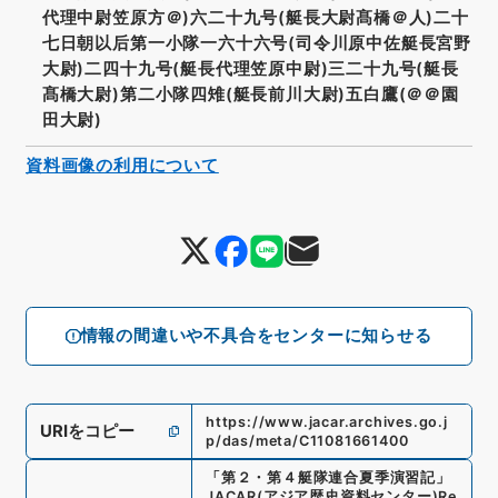
代理中尉笠原方＠)六二十九号(艇長大尉髙橋＠人)二十
七日朝以后第一小隊一六十六号(司令川原中佐艇長宮野
大尉)二四十九号(艇長代理笠原中尉)三二十九号(艇長
髙橋大尉)第二小隊四雉(艇長前川大尉)五白鷹(＠＠園
田大尉)
資料画像の利用について
情報の間違いや不具合をセンターに知らせる
https://www.jacar.archives.go.j
URIをコピー
p/das/meta/C11081661400
「
第２・第４艇隊連合夏季演習記
」
JACAR(アジア歴史資料センター)
Re