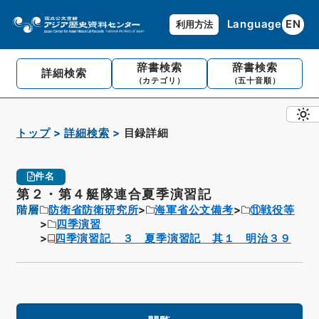
Language
EN
利用方法
辞書検索
辞書検索
詳細検索
（カテゴリ）
（五十音順）
トップ
詳細検索
目録詳細
件名
第２・第４艇隊連合夏季演習記
階層
防衛省防衛研究所
海軍省公文備考
⑪戦役等
四季演習
四季演習記 ３ 夏季演習記 其１ 明治３９