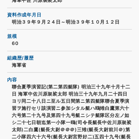
海軍中佐 川原袈裟太郎
資料作成年月日
明治３９年９月２４日～明治３９年１０月１２日
規模
60
組織歴/履歴
海軍省
内容
聯合夏季演習記(第二第四艇隊) 明治三十九年十月十二
日 海軍中佐川原袈裟太郎 明治三十九年九月二十四日
ヨリ同二十八日ニ至ル五日間第ニ第四艇隊聯合夏季演
習ヲ施行セリ該演習ニ参加シタル艇ハ鴎雉白鷹第六十
六号第二十九号及第四十九号艇ニシテ艇隊区分左ノ如
シ二十七日朝迄第一小隊一鴎(司令長艇長中佐川原袈裟
太郎)二白鷹(艇長大尉＠＠＠)三雉(艇長大尉前川＠)第
二小隊四六十六号(艇長大尉宮野好二)五四十九号(艇長