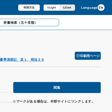
Language
EN
利用方法
Light
Dark
辞書検索
（五十音順）
印刷用ページ
夏季演習記 其１ 明治３９
閲覧
マークがある場合は、外部サイトにリンクします。