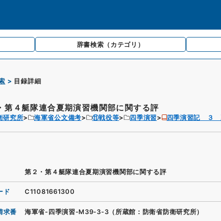
辞書検索
（カテゴリ）
索
目録詳細
・第４艇隊連合夏期演習機関部に関する評
衛研究所
海軍省公文備考
⑪戦役等
四季演習
四季演習記 ３ 
第２・第４艇隊連合夏期演習機関部に関する評
ード
C11081661300
請求番
海軍省-四季演習-M39-3-3（所蔵館：防衛省防衛研究所）