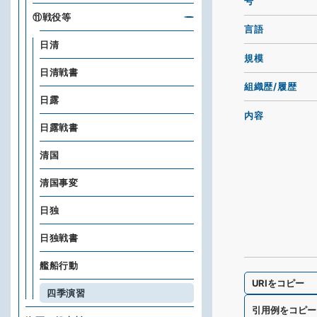
号
⑪戦役等
言語
日清
規模
日清戦書
組織歴/履歴
日露
内容
日露戦書
清国
清国事変
日独
日独戦書
艦船行動
URIをコピー
四季演習
引用例をコピー