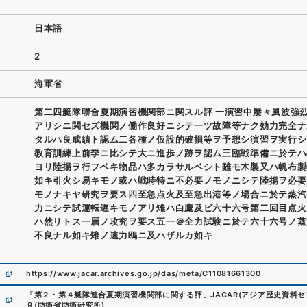
日本語
2
海軍省
第二四艇隊聯合夏期演習機関部ニ関スル評 一演習中屡々風波強
アリシニ関セズ機関ノ働作良好ニシテ一ツ故障等ナク効力完全ナ
タルハ良成績ト認ム二各種ノ仮設的破損等ヲ予想シ演習ヲ実行シ
教育訓練上前季ニ比シテ大ニ進歩ノ跡ヲ認ム三臨戦準備ニ於テハ
ヨリ陸揚ヲ行フベキ物品ハ多カラサルベシト雖モ木製又ハ帆布製
如キ引火シ易キモノ或ハ戦時特ニ不必要ノモノニシテ陸揚ヲ必要
モノナキヤ研究ヲ要ス四至急点火及至急出港等ノ場合ニ於テ蒸汽
力ニシテ試運転遅キモノアリ雉ハ白鷹及ビ六十六号第二回目点火
ハ然リトス一層ノ攻究ヲ要ス五一＠全力試験ニ於テ六十六号ノ蒸
不良ナル如キ雉ノ速力鴎ニ及ハザルカ如キ
https://www.jacar.archives.go.jp/das/meta/C11081661300
「
第２・第４艇隊連合夏期演習機関部に関する評
」
JACAR(アジア歴史資料セ
９
(
防衛省防衛研究所
)