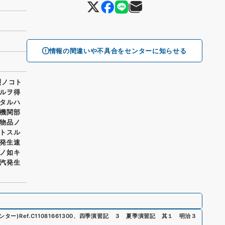
情報の間違いや不具合をセンターに知らせる
烈ノコト
ルヲ得
タルハ
機関部
物品ノ
トスル
発生速
ノ如キ
汽発生
ンター)
Ref.
C11081661300
、
四季演習記 ３ 夏季演習記 其１ 明治３