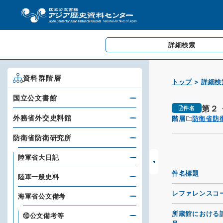
詳細検索
資料群階層
トップ
詳細検
国立公文書館
第２
件名
外務省外交史料館
階層
防衛省防
防衛省防衛研究所
陸軍省大日記
件名標題
陸軍一般史料
レファレンスコ
海軍省公文備考
所蔵館における
⑩公文備考等