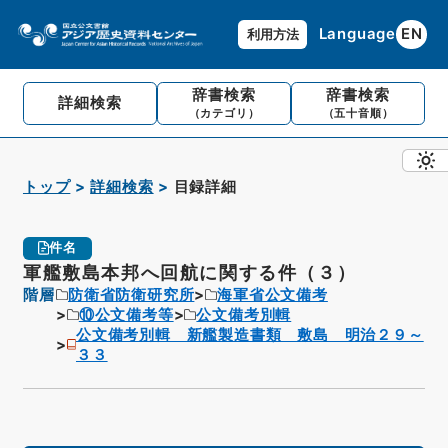
Language
EN
利用方法
辞書検索
辞書検索
詳細検索
（カテゴリ）
（五十音順）
トップ
詳細検索
目録詳細
件名
軍艦敷島本邦へ回航に関する件（３）
階層
防衛省防衛研究所
海軍省公文備考
⑩公文備考等
公文備考別輯
公文備考別輯 新艦製造書類 敷島 明治２９～
３３