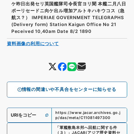
ケ昨日出発セリ英国艦隊司令長官ヨリ聞 本艦二月八日
ポーリセードニ向ケ出ル増加アルトキハキウコス（急
航ス？） IMPERIAE GOVERNMENT TELEGRAPHS
(Delivery form) Station Kaigun Office No 21
Peceived 10,40am Date 8/2 1890
資料画像の利用について
情報の間違いや不具合をセンターに知らせる
https://www.jacar.archives.go.j
URIをコピー
p/das/meta/C11081497300
「
軍艦敷島本邦へ回航に関する件
（３）
」
JACAR(アジア歴史資料セ