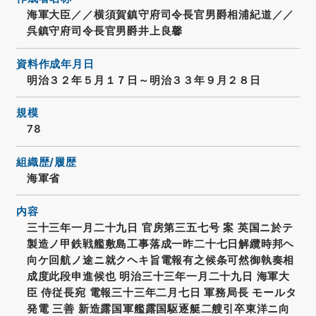
海軍大臣／／横須賀鎮守府司令長官男爵相浦紀道／／
呉鎮守府司令長官男爵井上良馨
資料作成年月日
明治３２年５月１７日～明治３３年９月２８日
規模
78
組織歴/履歴
海軍省
内容
三十三年一月二十九日 官房第三五七号 案 英国ニ於テ
製造ノ甲鉄戦艦敷島工事落成一昨二十七日解纜時邦ヘ
向ケ回航ノ途ニ就クヘキ旨電報有之候条可然御執奏相
成度此段申進候也 明治三十三年一月二十九日 海軍大
臣 侍従長宛 電報三十三年二月七日 軍務局長 モールタ
発電 三善 新造露国軍艦露国駆逐艇二艘引卒東洋ニ向