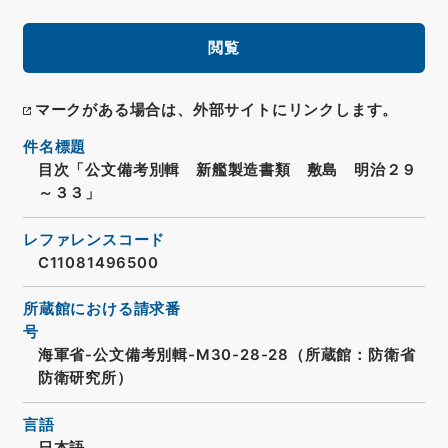
閲覧
マークがある場合は、外部サイトにリンクします。
件名標題
目次「公文備考別輯 新艦製造書類 敷島 明治２９
～３３」
レファレンスコード
C11081496500
所蔵館における請求番
号
海軍省-公文備考別輯-M30-28-28（所蔵館：防衛省
防衛研究所）
言語
日本語