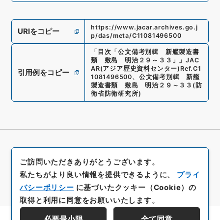
https://www.jacar.archives.go.j
URIをコピー
p/das/meta/C11081496500
「
目次「公文備考別輯 新艦製造書
類 敷島 明治２９～３３」
」
JAC
AR(アジア歴史資料センター)
Ref.
C1
引用例をコピー
1081496500
、
公文備考別輯 新艦
製造書類 敷島 明治２９～３３
(
防
衛省防衛研究所
)
ご訪問いただきありがとうございます。
私たちがより良い情報を提供できるように、
プライ
バシーポリシー
に基づいたクッキー（Cookie）の
取得と利用に同意をお願いいたします。
必要最小限
全て同意