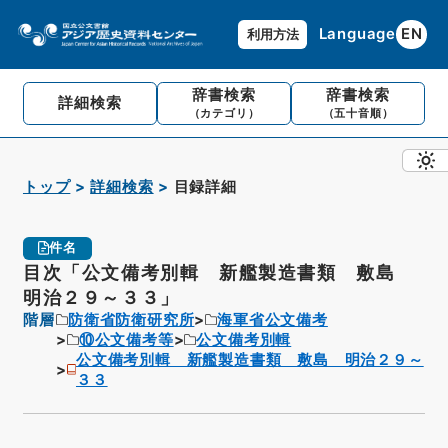
Language
EN
利用方法
辞書検索
辞書検索
詳細検索
（カテゴリ）
（五十音順）
トップ
詳細検索
目録詳細
件名
目次「公文備考別輯 新艦製造書類 敷島
明治２９～３３」
階層
防衛省防衛研究所
海軍省公文備考
⑩公文備考等
公文備考別輯
公文備考別輯 新艦製造書類 敷島 明治２９～
３３