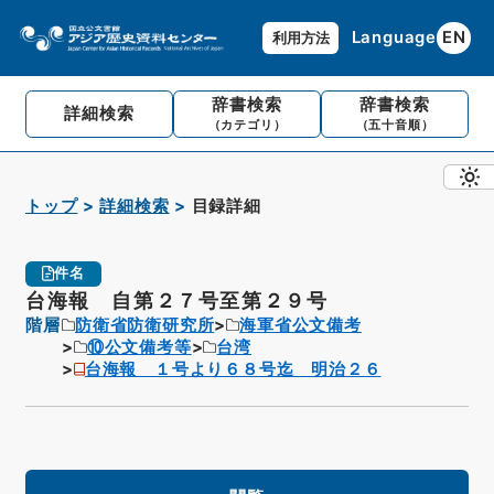
Language
EN
利用方法
辞書検索
辞書検索
詳細検索
（カテゴリ）
（五十音順）
トップ
詳細検索
目録詳細
件名
台海報 自第２７号至第２９号
階層
防衛省防衛研究所
海軍省公文備考
⑩公文備考等
台湾
台海報 １号より６８号迄 明治２６