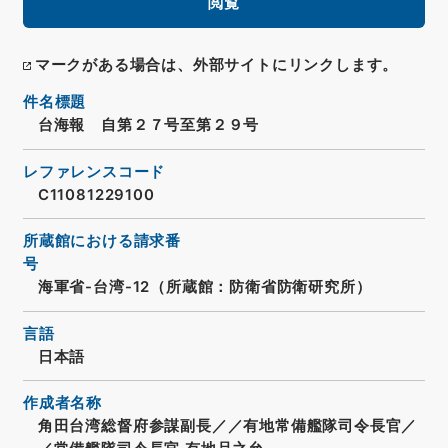
閲覧
マークがある場合は、外部サイトにリンクします。
件名標題
台海報 自第２７号至第２９号
レファレンスコード
C11081229100
所蔵館における請求番
号
海軍省-台湾-12（所蔵館：防衛省防衛研究所）
言語
日本語
作成者名称
角田台湾総督府参謀副長／／有地常備艦隊司令長官／