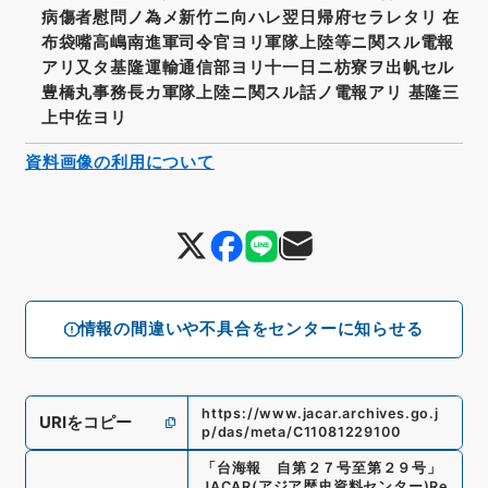
病傷者慰問ノ為メ新竹ニ向ハレ翌日帰府セラレタリ 在
布袋嘴高嶋南進軍司令官ヨリ軍隊上陸等ニ関スル電報
アリ又タ基隆運輸通信部ヨリ十一日ニ枋寮ヲ出帆セル
豊橋丸事務長カ軍隊上陸ニ関スル話ノ電報アリ 基隆三
上中佐ヨリ
資料画像の利用について
情報の間違いや不具合をセンターに知らせる
https://www.jacar.archives.go.j
URIをコピー
p/das/meta/C11081229100
「
台海報 自第２７号至第２９号
」
JACAR(アジア歴史資料センター)
Re