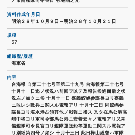
／常備艦隊司令長官 有地品之允
資料作成年月日
明治２８年１０月９日～明治２８年１０月２１日
規模
57
組織歴/履歴
海軍省
内容
台海報 自第二十七号至第二十九号 台海報第二十七号
十月十一日迄ノ状況ハ前回ヲ以テ及報告候処爾后之状
況左ノ如クニ候 十月十一日 嘉義鮫嶋参謀長ヨリ嘉義
ニ敗レシ敵兵ニ関スル電報アリ 十月十二日 同鮫嶋参
謀長ヨリ塩水港占領其他ノ戦報ニ接ス 又タ在馬公港高
嶋中将ヨリ軍司令部馬公港ニ安着云々ノ電報アリ又常
備艦隊司令長官ヨリ艦隊運送船等運動ニ関スル電報ア
リ別紙第四号ノ如シ 十月十三日 此日樺山総督ハ軍隊