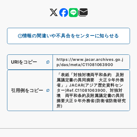
情報の間違いや不具合をセンターに知らせる
https://www.jacar.archives.go.j
URIをコピー
p/das/meta/C11081063900
「
表紙「対独対墺両平和条約 及附
属議定書の異同摘要 大正９年外務
省」
」
JACAR(アジア歴史資料セン
引用例をコピー
ター)
Ref.
C11081063900
、
対独対
墺 両平和条約及附属議定書の異同
摘要大正９年外務省
(
防衛省防衛研究
所
)