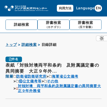
Language
EN
利用方法
辞書検索
辞書検索
詳細検索
（カテゴリ）
（五十音順）
トップ
詳細検索
目録詳細
件名
表紙「対独対墺両平和条約 及附属議定書の
異同摘要 大正９年外...
階層
防衛省防衛研究所
海軍省公文備考
⑩公文備考等
その他
対独対墺 両平和条約及附属議定書の異同摘要大
正９年外務省