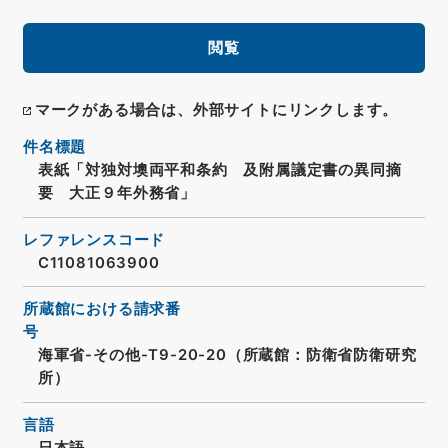
閲覧
マークがある場合は、外部サイトにリンクします。
件名標題
表紙「対独対墺両平和条約 及附属議定書の異同摘
要 大正９年外務省」
レファレンスコード
C11081063900
所蔵館における請求番
号
海軍省-その他-T9-20-20（所蔵館：防衛省防衛研究
所）
言語
日本語