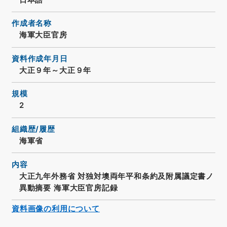
作成者名称
海軍大臣官房
資料作成年月日
大正９年～大正９年
規模
2
組織歴/履歴
海軍省
内容
大正九年外務省 対独対墺両年平和条約及附属議定書ノ
異動摘要 海軍大臣官房記録
資料画像の利用について