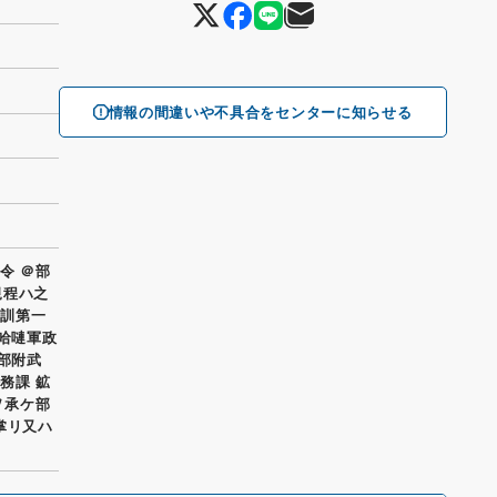
情報の間違いや不具合をセンターに知らせる
令 ＠部
規程ハ之
部訓第一
薩哈嗹軍政
部附武
務課 鉱
ヲ承ケ部
掌リ又ハ