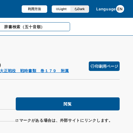
Language
EN
利用方法
Light
Dark
辞書検索
（五十音順）
）
印刷用ページ
大正戦役 戦時書類 巻１７９ 附属
閲覧
マークがある場合は、外部サイトにリンクします。