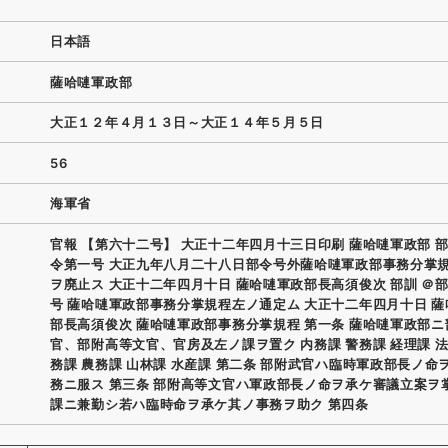
日本語
薩哈嗹軍政部
大正１２年４月１３日～大正１４年５月５日
56
海軍省
官報 【第六十二号】 大正十二年四月十三日印刷 薩哈嗹軍政部 部
令第一号 大正九年八月二十八日部令号外薩哈嗹軍政部事務分掌
ヲ廃止ス 大正十二年四月十日 薩哈嗹軍政部長高須俊次 部訓 ＠
号 薩哈嗹軍政部事務分掌規程左ノ通定ム 大正十二年四月十日 
部長高須俊次 薩哈嗹軍政部事務分掌規程 第一条 薩哈嗹軍政部ニ
官、部附高等文官、官房及左ノ課ヲ置ク 内務課 警務課 経理課 法
務課 農務課 山林課 水産課 第二条 部附武官ハ臨時軍政部長ノ命
務ニ服ス 第三条 部附高等文官ハ軍政部長ノ命ヲ承ケ審議立案ヲ
課ニ兼勤シ若ハ臨時命ヲ承ケ其ノ事務ヲ助ク 第四条