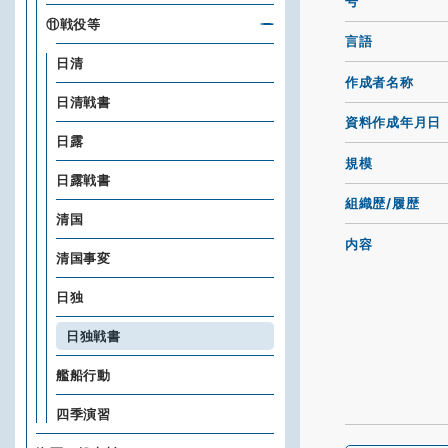
号
⑪戦役等
言語
日清
作成者名称
日清戦書
資料作成年月日
日露
規模
日露戦書
組織歴/履歴
清国
内容
清国事変
日独
日独戦書
艦船行動
四季演習