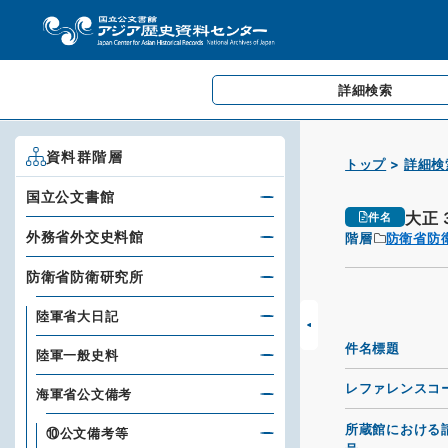
詳細検索
資料群階層
トップ
詳細検
国立公文書館
大正
件名
外務省外交史料館
階層
防衛省防
防衛省防衛研究所
陸軍省大日記
件名標題
陸軍一般史料
レファレンスコ
海軍省公文備考
所蔵館における
⑩公文備考等