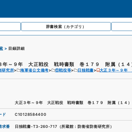
辞書検索
（カテゴリ）
索
目録詳細
３年～９年 大正戦役 戦時書類 巻１７９ 附属（１４
衛研究所
海軍省公文備考
⑪戦役等
日独戦書
大正３年～９年 
大正３年～９年 大正戦役 戦時書類 巻１７９ 附属（１４）
ード
C10128584400
請求番
日独戦書-T3-260-717（所蔵館：防衛省防衛研究所）