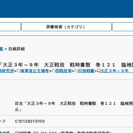
辞書検索
（カテゴリ）
索
目録詳細
「大正３年～９年 大正戦役 戦時書類 巻１２１ 臨検関
衛研究所
海軍省公文備考
⑪戦役等
日独戦書
大正３年～９年 
目次「大正３年～９年 大正戦役 戦時書類 巻１２１ 臨検関
止」
ード
C10128313100