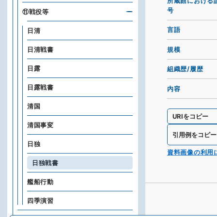
所蔵館における
号
⑪戦役等
言語
日清
規模
日清戦書
日露
組織歴/履歴
日露戦書
内容
清国
URIをコピー
清国事変
引用例をコピー
日独
資料画像の利用
日独戦書
艦船行動
四季演習