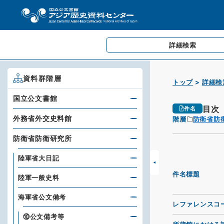
詳細検索
資料群階層
トップ
詳細検
国立公文書館
目次
件名
外務省外交史料館
階層
防衛省防
防衛省防衛研究所
陸軍省大日記
件名標題
陸軍一般史料
海軍省公文備考
レファレンスコ
⑩公文備考等