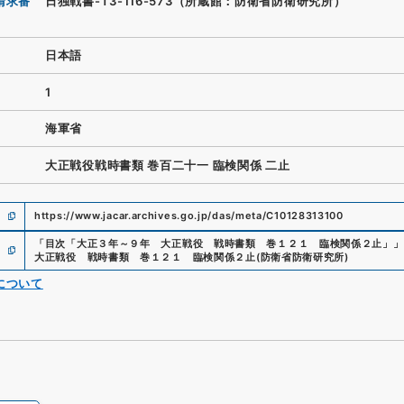
請求番
日独戦書-T3-116-573（所蔵館：防衛省防衛研究所）
日本語
1
海軍省
大正戦役戦時書類 巻百二十一 臨検関係 二止
https://www.jacar.archives.go.jp/das/meta/C10128313100
「
目次「大正３年～９年 大正戦役 戦時書類 巻１２１ 臨検関係２止」
」
大正戦役 戦時書類 巻１２１ 臨検関係２止
(
防衛省防衛研究所
)
について