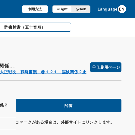
Language
EN
利用方法
Light
Dark
辞書検索
（五十音順）
係...
印刷用ページ
大正戦役 戦時書類 巻１２１ 臨検関係２止
係２
閲覧
マークがある場合は、外部サイトにリンクします。