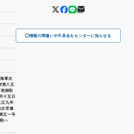
情報の間違いや不具合をセンターに知らせる
 海軍次
密第八五
可然御取
一月十五日
大正九年
信次官秦
甲第五一号
附ハ