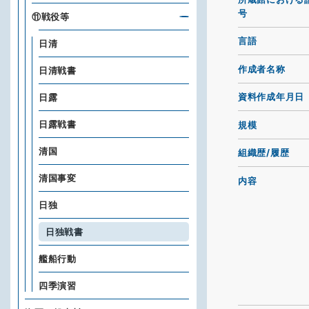
号
⑪戦役等
言語
日清
作成者名称
日清戦書
資料作成年月日
日露
日露戦書
規模
清国
組織歴/履歴
清国事変
内容
日独
日独戦書
艦船行動
四季演習