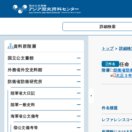
詳細検索
資料群階層
トップ
詳細検
国立公文書館
任命
件名
外務省外交史料館
階層
防衛省防
大正３
防衛省防衛研究所
陸軍省大日記
陸軍一般史料
件名標題
海軍省公文備考
レファレンスコ
⑩公文備考等
所蔵館における