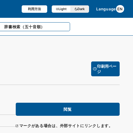
Language
EN
利用方法
Light
Dark
辞書検索
（五十音順）
印刷用ペー
ジ
閲覧
マークがある場合は、外部サイトにリンクします。