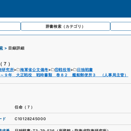
辞書検索
（カテゴリ）
索
目録詳細
（７）
衛研究所
海軍省公文備考
⑪戦役等
日独戦書
年～９年 大正戦役 戦時書類 巻８２ 艦船郵便所３ （人事局主管）
任命（７）
ード
C10128245000
請求番
日独戦書-T3-79-536（所蔵館：防衛省防衛研究所）