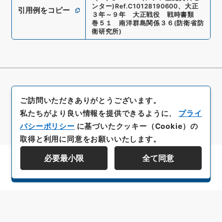
ンター)
Ref.
C10128190600
、
大正
引用例をコピー
３年～９年 大正戦役 戦時書類
巻５１ 南洋群島関係３６
(
防衛省防
衛研究所
)
ご訪問いただきありがとうございます。
私たちがより良い情報を提供できるように、
プライ
バシーポリシー
に基づいたクッキー（Cookie）の
取得と利用に同意をお願いいたします。
必要最小限
全て同意
資料群階層を表示する
All rights reserved/Copyright©
Japan Center for Asian Historical Records