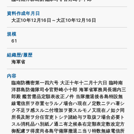
資料作成年月日
大正10年12月16日～大正10年12月16日
規模
61
組織歴/履歴
海軍省
内容
臨南防機密第一四六号 大正十年十二月十六日 臨時南
洋群島防備隊司令官野崎小十郎 海軍省軍務局長堀内三
郎殿 艦営需品定額表改正ノ件 当隊撤退後各島特設無
線電信所ヲ存置セラルノ場合ハ現在ノ定数ニテハ著シ
ク不足ヲ感スルニ付増加ヲ要スルモノ又現在ノ如ク同
所長及附ヲ分任官吏トシテ諸給与ヲ取扱フ場合必要ト
スル消粍品ハ別紙ノ通ニ有之候条右定類表定数改定方
御配慮ヲ得度尚各島守備隊撤退ニ当リ特数無線電信所