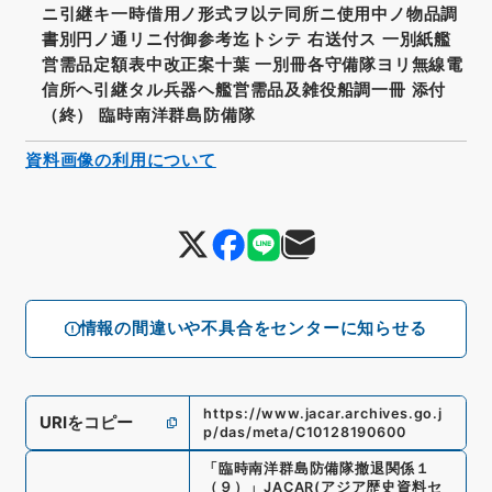
ニ引継キ一時借用ノ形式ヲ以テ同所ニ使用中ノ物品調
書別円ノ通リニ付御参考迄トシテ 右送付ス 一別紙艦
営需品定額表中改正案十葉 一別冊各守備隊ヨリ無線電
信所ヘ引継タル兵器ヘ艦営需品及雑役船調一冊 添付
（終） 臨時南洋群島防備隊
資料画像の利用について
情報の間違いや不具合をセンターに知らせる
https://www.jacar.archives.go.j
URIをコピー
p/das/meta/C10128190600
「
臨時南洋群島防備隊撤退関係１
（９）
」
JACAR(アジア歴史資料セ