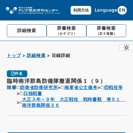
Language
EN
利用方法
辞書検索
辞書検索
詳細検索
（カテゴリ）
（五十音順）
トップ
詳細検索
目録詳細
件名
臨時南洋群島防備隊撤退関係１（９）
階層
防衛省防衛研究所
海軍省公文備考
⑪戦役等
日独戦書
大正３年～９年 大正戦役 戦時書類 巻５１
南洋群島関係３６