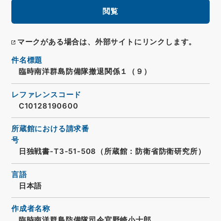
閲覧
マークがある場合は、外部サイトにリンクします。
件名標題
臨時南洋群島防備隊撤退関係１（９）
レファレンスコード
C10128190600
所蔵館における請求番
号
日独戦書-T3-51-508（所蔵館：防衛省防衛研究所）
言語
日本語
作成者名称
臨時南洋群島防備隊司令官野崎小十郎