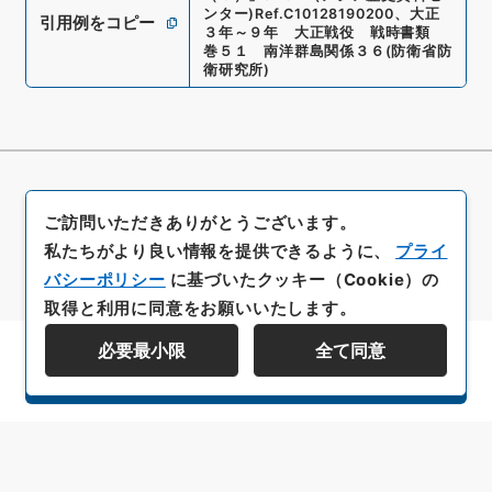
ンター)
Ref.
C10128190200
、
大正
引用例をコピー
３年～９年 大正戦役 戦時書類
巻５１ 南洋群島関係３６
(
防衛省防
衛研究所
)
ご訪問いただきありがとうございます。
私たちがより良い情報を提供できるように、
プライ
バシーポリシー
に基づいたクッキー（Cookie）の
取得と利用に同意をお願いいたします。
必要最小限
全て同意
資料群階層を表示する
All rights reserved/Copyright©
Japan Center for Asian Historical Records