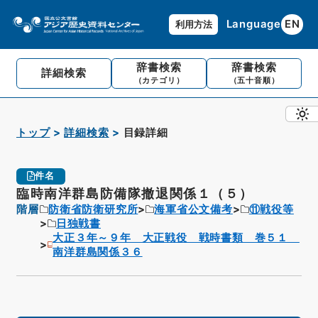
Language
EN
利用方法
辞書検索
辞書検索
詳細検索
（カテゴリ）
（五十音順）
トップ
詳細検索
目録詳細
件名
臨時南洋群島防備隊撤退関係１（５）
階層
防衛省防衛研究所
海軍省公文備考
⑪戦役等
日独戦書
大正３年～９年 大正戦役 戦時書類 巻５１
南洋群島関係３６