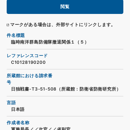
閲覧
マークがある場合は、外部サイトにリンクします。
件名標題
臨時南洋群島防備隊撤退関係１（５）
レファレンスコード
C10128190200
所蔵館における請求番
号
日独戦書-T3-51-508（所蔵館：防衛省防衛研究所）
言語
日本語
作成者名称
軍務局長／／次官／／省副官