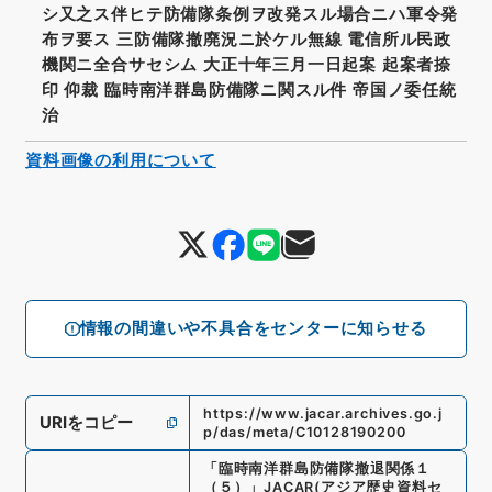
シ又之ス伴ヒテ防備隊条例ヲ改発スル場合ニハ軍令発
布ヲ要ス 三防備隊撤廃況ニ於ケル無線 電信所ル民政
機関ニ全合サセシム 大正十年三月一日起案 起案者捺
印 仰裁 臨時南洋群島防備隊ニ関スル件 帝国ノ委任統
治
資料画像の利用について
情報の間違いや不具合をセンターに知らせる
https://www.jacar.archives.go.j
URIをコピー
p/das/meta/C10128190200
「
臨時南洋群島防備隊撤退関係１
（５）
」
JACAR(アジア歴史資料セ