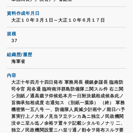
資料作成年月日
大正１０年３月１日～大正１０年６月１７日
規模
37
組織歴/履歴
海軍省
内容
大正十年四月十四日発布 軍務局長 横鎮参謀長 臨南防
司令官 宛各通 臨時南洋群島防備隊ニ関スル件 右ニ関
シ別紙ノ通高裁ヲ仰候処本月一日附決裁相成候条此ノ
旨御承知相成度 右通知ス （別紙一葉添） （終） 軍務
機密第一五八号 一、防備隊人員減少計画中ノ期日ハ予
算実行上ノ大体ノ見当ヲ立テンカ為ニ独立ノ民政機関
没＠ニ至ル迄ノ余裕ヲ置キテ記載シタルモノナリ 二、
独立ノ民政機関設置ニハ並リ通ノ勅令ヲ発布スルヲ要