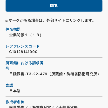
閲覧
マークがある場合は、外部サイトにリンクします。
件名標題
企業関係１（１３）
レファレンスコード
C10128141900
所蔵館における請求番
号
日独戦書-T3-22-479（所蔵館：防衛省防衛研究所）
言語
日本語
作成者名称
横尾愛作／／海軍省副官／／今井辰次郎