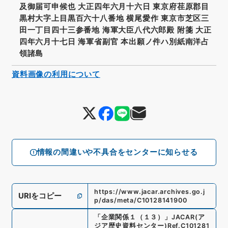
及御届可申候也 大正四年六月十六日 東京府荏原郡目
黒村大字上目黒百六十八番地 横尾愛作 東京市芝区三
田一丁目四十三参番地 海軍大臣八代六郎殿 附箋 大正
四年六月十七日 海軍省副官 本出願ノ件ハ別紙南洋占
領諸島
資料画像の利用について
情報の間違いや不具合をセンターに知らせる
https://www.jacar.archives.go.j
URIをコピー
p/das/meta/C10128141900
「
企業関係１（１３）
」
JACAR(ア
ジア歴史資料センター)
Ref.
C101281