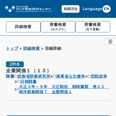
Language
EN
利用方法
辞書検索
辞書検索
詳細検索
（カテゴリ）
（五十音順）
トップ
詳細検索
目録詳細
件名
企業関係１（１３）
階層
防衛省防衛研究所
海軍省公文備考
⑪戦役等
日独戦書
大正３年～９年 大正戦役 戦時書類 巻２２
南洋群島関係７ 企業関係１