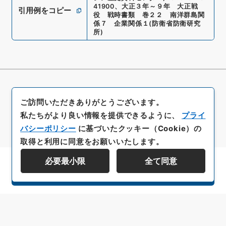
41900
、
大正３年～９年 大正戦
引用例をコピー
役 戦時書類 巻２２ 南洋群島関
係７ 企業関係１
(
防衛省防衛研究
所
)
ご訪問いただきありがとうございます。
私たちがより良い情報を提供できるように、
プライ
バシーポリシー
に基づいたクッキー（Cookie）の
取得と利用に同意をお願いいたします。
必要最小限
全て同意
資料群階層を表示する
All rights reserved/Copyright©
Japan Center for Asian Historical Records