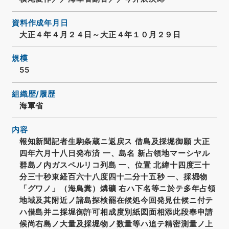
資料作成年月日
大正４年４月２４日～大正４年１０月２９日
規模
55
組織歴/履歴
海軍省
内容
報知新聞記者生駒条蔵ニ返戻ス 借島及採堀御願 大正
四年六月十八日発布済 一、島名 新占領地マーシヤル
群島ノ内ガスペルリコ列島 一、位置 北緯十四度三十
分三十秒東経百六十八度四十二分十五秒 一、採堀物
「グワノ」（海鳥糞）燐礦 右ハ下名等ニ於テ多年占領
地域及其附近ノ諸島探検罷在候処今回発見仕候ニ付テ
ハ借島并ニ採堀御許可相成度別紙図面相添此段奉申請
候尚右島ノ大量及採堀物ノ数量等ハ追テ精密測量ノ上