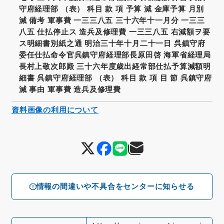
守府経理部 （表） 科目 款 項 予算 減 金庫予算 月別
減 備考 軍事費 一三三八五 三十六年十一月分 一三三
八五 仕払停止ス 造兵及修理費 一三三八五 右減額ヲ要
ス明細書別紙之通 明治三十年十月二十一日 呉鎮守府
委任仕払命令官呉鎮守府経理部長原田啓 海軍省経理局
長村上敬次郎殿 三十六年度歳出経常部仕払予算減額明
細書 呉鎮守府経理部 （表） 科目 款 項 目 節 呉鎮守府
減 事由 軍事費 造兵及修理費
資料画像の利用について
情報の間違いや不具合をセンターに知らせる