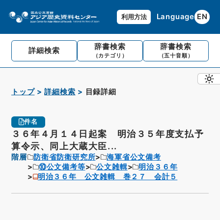
Language
EN
利用方法
辞書検索
辞書検索
詳細検索
（カテゴリ）
（五十音順）
トップ
詳細検索
目録詳細
件名
３６年４月１４日起案 明治３５年度支払予
算令示、同上大蔵大臣...
階層
防衛省防衛研究所
海軍省公文備考
⑩公文備考等
公文雑輯
明治３６年
明治３６年 公文雑輯 巻２７ 会計５