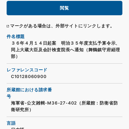
閲覧
マークがある場合は、外部サイトにリンクします。
件名標題
３６年４月１４日起案 明治３５年度支払予算令示、
同上大蔵大臣及会計検査院長へ通知（舞鶴鎮守府経理
部）
レファレンスコード
C10128060900
所蔵館における請求番
号
海軍省-公文雑輯-M36-27-402（所蔵館：防衛省防
衛研究所）
言語