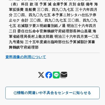
（表） 科目 款 項 予算 減 金庫予算 月別 金額 備考 海
軍拡張費 造船費 三〇四、四九〇九七五 三十六年四月
分 三〇四、四九〇九七五 本予算ニ対シタハ仕払ヲ停
止セク 合計 三〇四、四九〇九七五 三〇四、四九〇九
七五 右減額ヲ要ス明細書別紙ノ通 明治三十六年四月
二日 委任仕払命令官舞鶴鎮守府経理部長神山昌蔵 海
軍省経理局長村上敬次郎殿 明治三十六年四月第一〇五
九号通知 三十五年度歳出臨時部仕払予算減額計算書
舞鶴鎮守府経理部
資料画像の利用について
情報の間違いや不具合をセンターに知らせる