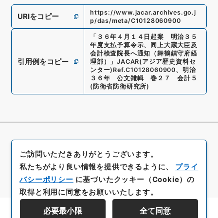
https://www.jacar.archives.go.j
URIをコピー
p/das/meta/C10128060900
「
３６年４月１４日起案 明治３５
年度支払予算令示、同上大蔵大臣及
会計検査院長へ通知（舞鶴鎮守府経
引用例をコピー
理部）
」
JACAR(アジア歴史資料セ
ンター)
Ref.
C10128060900
、
明治
３６年 公文雑輯 巻２７ 会計５
(
防衛省防衛研究所
)
ご訪問いただきありがとうございます。
私たちがより良い情報を提供できるように、
プライ
バシーポリシー
に基づいたクッキー（Cookie）の
取得と利用に同意をお願いいたします。
必要最小限
全て同意