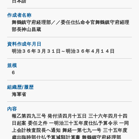
日本語
作成者名称
舞鶴鎮守府経理部／／委任仕払命令官舞鶴鎮守府経理
部長神山昌蔵
資料作成年月日
明治３６年３月３１日～明治３６年４月１４日
規模
6
組織歴/履歴
海軍省
内容
報乙第四九三号 発付済四月十五日 三十六年四月十四
日起案 委任之件 一明治三十五年度仕払予算令示 一同
上会計検査院長ヘ通知 舞経一第七九一号 三十五年度
歳出臨時部仕払予算減額計算書 舞鶴鎮守府経理部