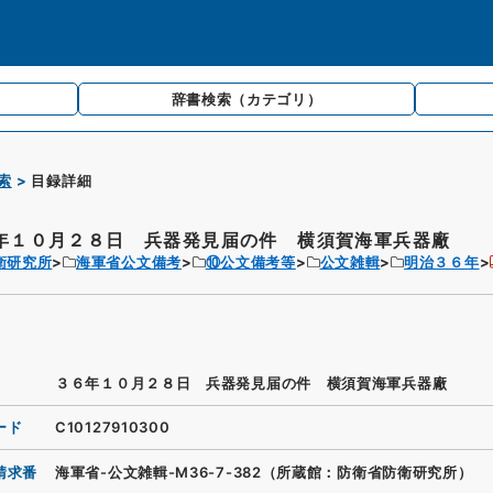
辞書検索
（カテゴリ）
索
目録詳細
年１０月２８日 兵器発見届の件 横須賀海軍兵器廠
衛研究所
海軍省公文備考
⑩公文備考等
公文雑輯
明治３６年
３６年１０月２８日 兵器発見届の件 横須賀海軍兵器廠
ード
C10127910300
請求番
海軍省-公文雑輯-M36-7-382（所蔵館：防衛省防衛研究所）