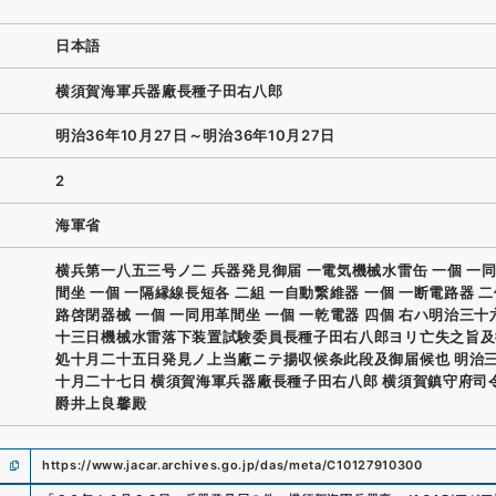
日本語
横須賀海軍兵器廠長種子田右八郎
明治36年10月27日～明治36年10月27日
2
海軍省
横兵第一八五三号ノ二 兵器発見御届 一電気機械水雷缶 一個 一
間坐 一個 一隔縁線長短各 二組 一自動繋維器 一個 一断電路器 二
路啓閉器械 一個 一同用革間坐 一個 一乾電器 四個 右ハ明治三
十三日機械水雷落下装置試験委員長種子田右八郎ヨリ亡失之旨及
処十月二十五日発見ノ上当廠ニテ揚収候条此段及御届候也 明治
十月二十七日 横須賀海軍兵器廠長種子田右八郎 横須賀鎮守府司
爵井上良馨殿
https://www.jacar.archives.go.jp/das/meta/C10127910300