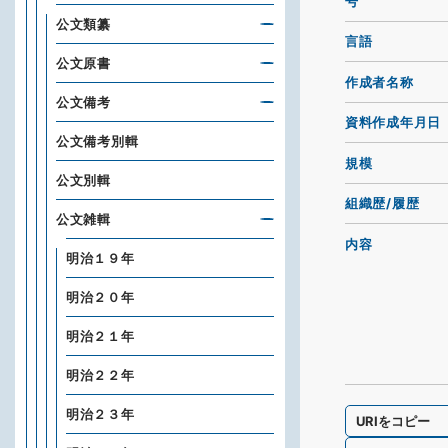
号
公文類纂
言語
公文原書
作成者名称
公文備考
資料作成年月日
公文備考別輯
規模
公文別輯
組織歴/履歴
公文雑輯
内容
明治１９年
明治２０年
明治２１年
明治２２年
明治２３年
URIをコピー