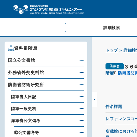
詳細検索
資料群階層
トップ
詳細検
国立公文書館
３６
件名
外務省外交史料館
階層
防衛省防
防衛省防衛研究所
陸軍省大日記
件名標題
陸軍一般史料
レファレンスコ
海軍省公文備考
所蔵館における
⑩公文備考等