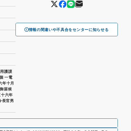
情報の間違いや不具合をセンターに知らせる
同用護謨
個 一電
十六年十月
御届候
三十六年
令長官男