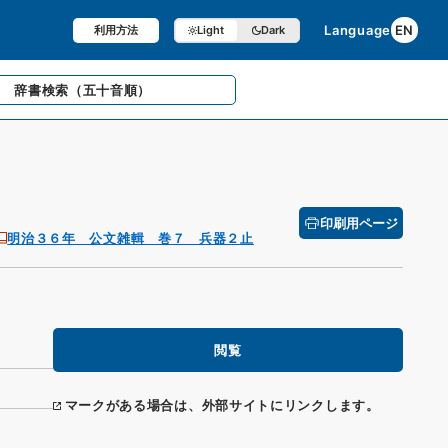
Language
EN
利用方法
Light
Dark
辞書検索
（五十音順）
印刷用ページ
明治３６年 公文雑輯 巻７ 兵器２止
閲覧
マークがある場合は、外部サイトにリンクします。