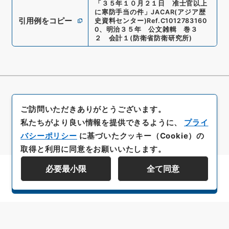
「
３５年１０月２１日 准士官以上
に寒防手当の件
」
JACAR(アジア歴
引用例をコピー
史資料センター)
Ref.
C1012783160
0
、
明治３５年 公文雑輯 巻３
２ 会計１
(
防衛省防衛研究所
)
ご訪問いただきありがとうございます。
私たちがより良い情報を提供できるように、
プライ
バシーポリシー
に基づいたクッキー（Cookie）の
取得と利用に同意をお願いいたします。
必要最小限
全て同意
資料群階層を表示する
All rights reserved/Copyright©
Japan Center for Asian Historical Records