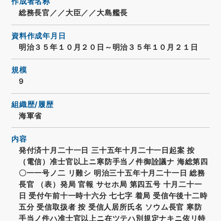
作成者名称
総務長官／／大臣／／大島艦長
資料作成年月日
明治３５年１０月２０日～明治３５年１０月２１日
規模
9
組織歴/履歴
海軍省
内容
発付済十月二十一日 三十五年十月二十一日起案 按
（電信）准士官以上ニ寒防手当ノ件御詮議ナ 海総第四
〇一一号ノ二 リ難シ 明治三十五年十月二十一日 総務
長官 （表）発局 官報 サセホ局 第四五号 十月二十一
日 受付午前十一時十六分 七七字 着局 受信午後十二時
五分 受信取扱者 按 受信人居所氏名 ソウム長官 寒防
手当ノ件ハ准士官以上ニ在ツテハ別規定ナキニ依リ特