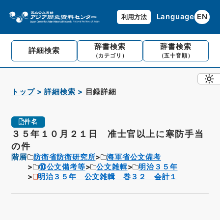
Language
EN
利用方法
辞書検索
辞書検索
詳細検索
（カテゴリ）
（五十音順）
トップ
詳細検索
目録詳細
件名
３５年１０月２１日 准士官以上に寒防手当
の件
階層
防衛省防衛研究所
海軍省公文備考
⑩公文備考等
公文雑輯
明治３５年
明治３５年 公文雑輯 巻３２ 会計１