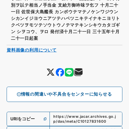
別ヲ以テ相当ノ手当金 支給方御吟味ヲ乞フ 十月二十
一日 佐世保大島艦長 カンボウテマテノケンワジウン
シカンイジヨウニアツテハベツニキテイナキニヨリト
クベツヲモツテソウトウノテマテキンシキウカタゴギ
ン シヲコウ、ヲロ 発付済十月二十一日 三十五年十月
二十一日起案
資料画像の利用について
情報の間違いや不具合をセンターに知らせる
https://www.jacar.archives.go.j
URIをコピー
p/das/meta/C10127831600