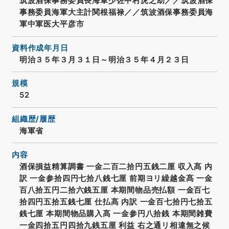
筑波酒保事務委員長海軍少佐中村虎之助／／筑波酒保
事務委員海軍大主計関根福禄／／筑波酒保事務委員海
軍中軍医大平彦市
資料作成年月日
明治３５年３月３１日～明治３５年４月２３日
規模
52
組織歴/履歴
海軍省
内容
酒保損益精算調書 一金二百二拾円五銭二厘 収入髙 内
訳 一金参拾四円七拾八銭七厘 前期ヨリ繰越金髙 一金
百八拾五円二拾六銭五厘 本期間物品売払額 一金百七
拾四円五拾五銭七厘 仕払髙 内訳 一金百七拾円七拾五
銭七厘 本期間物品購入髙 一金参円八拾銭 本期間雑費
一金四拾五円四拾九銭五厘 利益 右之通リ相違無之候