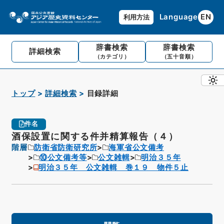
Language
EN
利用方法
辞書検索
辞書検索
詳細検索
（カテゴリ）
（五十音順）
トップ
詳細検索
目録詳細
件名
酒保設置に関する件并精算報告（４）
階層
防衛省防衛研究所
海軍省公文備考
⑩公文備考等
公文雑輯
明治３５年
明治３５年 公文雑輯 巻１９ 物件５止