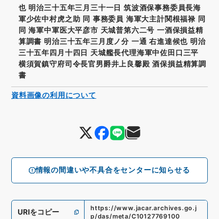
也 明治三十五年三月三十一日 筑波酒保事務委員長海
軍少佐中村虎之助 同 事務委員 海軍大主計関根福禄 同
同 海軍中軍医大平彦市 天城普第六二号 一酒保損益精
算調書 明治三十五年三月度ノ分 一通 右進達候也 明治
三十五年四月十四日 天城艦長代理海軍中佐田口三平
横須賀鎮守府司令長官男爵井上良馨殿 酒保損益精算調
書
資料画像の利用について
情報の間違いや不具合をセンターに知らせる
https://www.jacar.archives.go.j
URIをコピー
p/das/meta/C10127769100