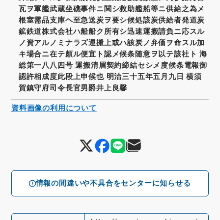
瓦ヲ軍艦武蔵坐礁事件ニ関シ救助艦船等ニ供給之為メ
根室需品支庫ヘ至急送炭ヲ要シ候処該炭供給者発道炭
鉱鉄道株式会社ハ船船ク所有シ迅速運搬請負ニ応スル
ノ資アルノミナラズ運搬上或ハ該炭ノ弁価ヲ命スル加
キ場合ニ在テ頗ル便宜ト認メ候条随意ヲ以テ該社ト 海
総第一八八四号 運搬清眉契約締結セシメ度候条電報御
認許相成度此段上申候也 明治三十五年五月九日 横須
賀鎮守府司令長官男爵井上良馨
資料画像の利用について
情報の間違いや不具合をセンターに知らせる