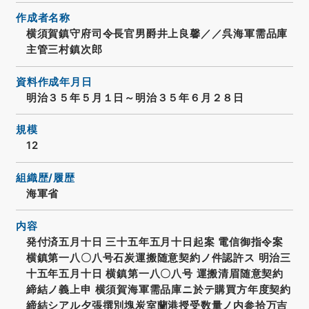
作成者名称
横須賀鎮守府司令長官男爵井上良馨／／呉海軍需品庫
主管三村鎮次郎
資料作成年月日
明治３５年５月１日～明治３５年６月２８日
規模
12
組織歴/履歴
海軍省
内容
発付済五月十日 三十五年五月十日起案 電信御指令案
横鎮第一八〇八号石炭運搬随意契約ノ件認許ス 明治三
十五年五月十日 横鎮第一八〇八号 運搬清眉随意契約
締結ノ義上申 横須賀海軍需品庫ニ於テ購買方年度契約
締結シアル夕張撰別塊炭室蘭港授受数量ノ内参拾万吉