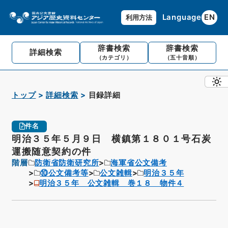
Language
EN
利用方法
辞書検索
辞書検索
詳細検索
（カテゴリ）
（五十音順）
トップ
詳細検索
目録詳細
件名
明治３５年５月９日 横鎮第１８０１号石炭
運搬随意契約の件
階層
防衛省防衛研究所
海軍省公文備考
⑩公文備考等
公文雑輯
明治３５年
明治３５年 公文雑輯 巻１８ 物件４