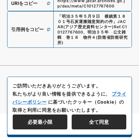
https://www.jacar.archives.go.j
URIをコピー
p/das/meta/C10127767600
「
明治３５年５月９日 横鎮第１８
０１号石炭運搬随意契約の件
」
JAC
AR(アジア歴史資料センター)
Ref.
C1
引用例をコピー
0127767600
、
明治３５年 公文雑
輯 巻１８ 物件４
(
防衛省防衛研究
所
)
ご訪問いただきありがとうございます。
私たちがより良い情報を提供できるように、
プライ
バシーポリシー
に基づいたクッキー（Cookie）の
取得と利用に同意をお願いいたします。
必要最小限
全て同意
資料群階層を表示する