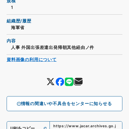
規模
1
組織歴/履歴
海軍省
内容
人事 外国出張差遣出発帰朝其他経由ノ件
資料画像の利用について
情報の間違いや不具合をセンターに知らせる
https://www.jacar.archives.go.j
URIをコピー