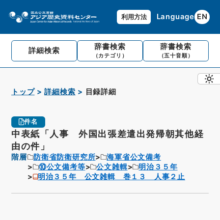
Language
EN
利用方法
辞書検索
辞書検索
詳細検索
（カテゴリ）
（五十音順）
トップ
詳細検索
目録詳細
件名
中表紙「人事 外国出張差遣出発帰朝其他経
由の件」
階層
防衛省防衛研究所
海軍省公文備考
⑩公文備考等
公文雑輯
明治３５年
明治３５年 公文雑輯 巻１３ 人事２止