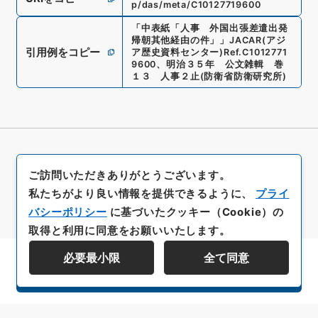
p/das/meta/C10127719600
「
中表紙「人事 外国出張差遣出発
帰朝其他経由の件」
」
JACAR(アジ
引用例をコピー
ア歴史資料センター)
Ref.
C1012771
9600
、
明治３５年 公文雑輯 巻
１３ 人事２止
(
防衛省防衛研究所
)
ご訪問いただきありがとうございます。
私たちがより良い情報を提供できるように、
プライ
バシーポリシー
に基づいたクッキー（Cookie）の
取得と利用に同意をお願いいたします。
必要最小限
全て同意
資料群階層を表示する