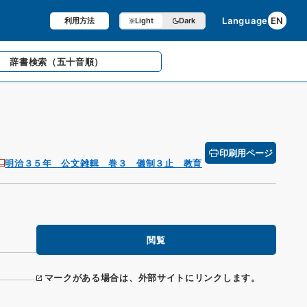
Language
EN
利用方法
Light
Dark
辞書検索
（五十音順）
印刷用ページ
明治３５年 公文雑輯 巻３ 儀制３止 教育
閲覧
マークがある場合は、外部サイトにリンクします。