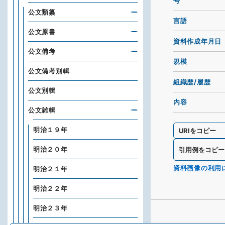
号
公文類纂
言語
公文原書
資料作成年月日
公文備考
規模
公文備考別輯
組織歴/履歴
公文別輯
内容
公文雑輯
明治１９年
URIをコピー
明治２０年
引用例をコピー
資料画像の利用
明治２１年
明治２２年
明治２３年