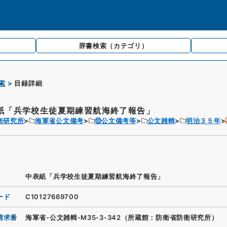
辞書検索
（カテゴリ）
索
目録詳細
紙「兵学校生徒夏期練習航海終了報告」
衛研究所
海軍省公文備考
⑩公文備考等
公文雑輯
明治３５年
中表紙「兵学校生徒夏期練習航海終了報告」
ード
C10127669700
請求番
海軍省-公文雑輯-M35-3-342（所蔵館：防衛省防衛研究所）