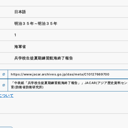
日本語
明治３５年～明治３５年
1
海軍省
兵学校生徒夏期練習航海終了報告
https://www.jacar.archives.go.jp/das/meta/C10127669700
「
中表紙「兵学校生徒夏期練習航海終了報告」
」
JACAR(アジア歴史資料セン
育
(
防衛省防衛研究所
)
について