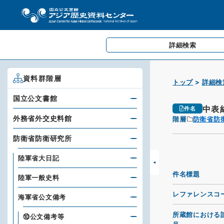
詳細検索
資料群階層
トップ
詳細検
国立公文書館
中表
件名
外務省外交史料館
階層
防衛省防
防衛省防衛研究所
陸軍省大日記
件名標題
陸軍一般史料
レファレンスコ
海軍省公文備考
所蔵館における
⑩公文備考等