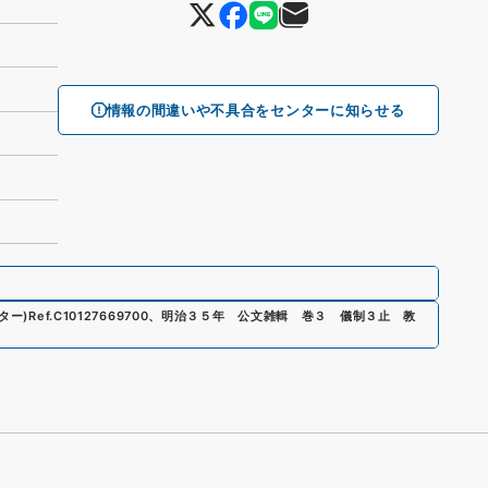
情報の間違いや不具合をセンターに知らせる
ター)
Ref.
C10127669700
、
明治３５年 公文雑輯 巻３ 儀制３止 教