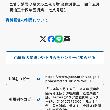
ニ於テ購買ヲ要スルニ依リ増 金庫月別三十四年五月
明治三十四年五月第一七八号通知
資料画像の利用について
情報の間違いや不具合をセンターに知らせる
https://www.jacar.archives.go.j
URIをコピー
p/das/meta/C10127575300
「
３４年５月１４日 ３４年度歳出
臨時部仕払予算明細書 経理局第１
課
」
JACAR(アジア歴史資料センタ
引用例をコピー
ー)
Ref.
C10127575300
、
明治３４
年 公文雑輯 巻３１ 会計３
(
防衛
省防衛研究所
)