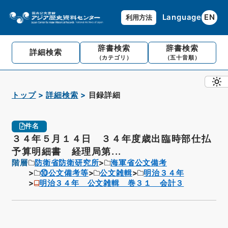
Language
EN
利用方法
辞書検索
辞書検索
詳細検索
（カテゴリ）
（五十音順）
トップ
詳細検索
目録詳細
件名
３４年５月１４日 ３４年度歳出臨時部仕払
予算明細書 経理局第...
階層
防衛省防衛研究所
海軍省公文備考
⑩公文備考等
公文雑輯
明治３４年
明治３４年 公文雑輯 巻３１ 会計３