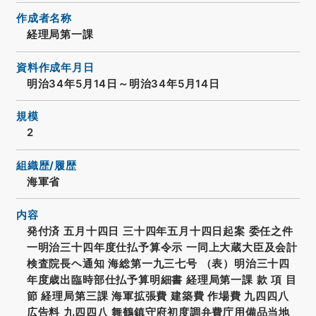
作成者名称
経理局第一課
資料作成年月日
明治34年5月14日～明治34年5月14日
規模
2
組織歴/履歴
海軍省
内容
発付済 五月十四日 三十四年五月十四日起案 委任之件
一明治三十四年度仕払予算令示 一同上大蔵大臣及会計
検査院長ヘ通知 海総第一九三七号 （表）明治三十四
年度歳出臨時部仕払予算明細書 経理局第一課 款 項 目
節 経理局第三課 海軍拡張費 建築費 作場費 九四四八
広告料 九四四八 舞鶴鎮守府初度調弁費庁用備品当地