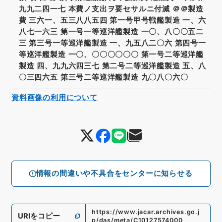
九九二四一七 本費ノ支出ヲ要セサルニ付減 ＠＠製造
費 三六一、五三八八五四 第一号甲号戦艦製造 一、六
八七一六三 第一号一等巡洋艦製造 一〇、八〇〇五二
三 第三号一等巡洋艦製造 一、九五八二〇六 第四号一
等巡洋艦製造 一〇、〇〇〇〇〇〇 第一号二等巡洋艦
製造 四、九九六四三七 第二号二等巡洋艦製造 五、八
〇三四六五 第三号二等巡洋艦製造 九〇八〇六〇
資料画像の利用について
情報の間違いや不具合をセンターに知らせる
https://www.jacar.archives.go.j
URIをコピー
p/das/meta/C10127574000