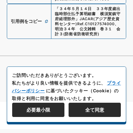
「
３４年５月１４日 ３３年度歳出
臨時部仕払予算明細書 横須賀鎮守
府経理部外
」
JACAR(アジア歴史資
引用例をコピー
料センター)
Ref.
C10127574000
、
明治３４年 公文雑輯 巻３１ 会
計３
(
防衛省防衛研究所
)
ご訪問いただきありがとうございます。
私たちがより良い情報を提供できるように、
プライ
バシーポリシー
に基づいたクッキー（Cookie）の
取得と利用に同意をお願いいたします。
必要最小限
全て同意
資料群階層を表示する