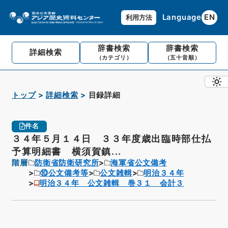
Language
EN
利用方法
辞書検索
辞書検索
詳細検索
（カテゴリ）
（五十音順）
トップ
詳細検索
目録詳細
件名
３４年５月１４日 ３３年度歳出臨時部仕払
予算明細書 横須賀鎮...
階層
防衛省防衛研究所
海軍省公文備考
⑩公文備考等
公文雑輯
明治３４年
明治３４年 公文雑輯 巻３１ 会計３