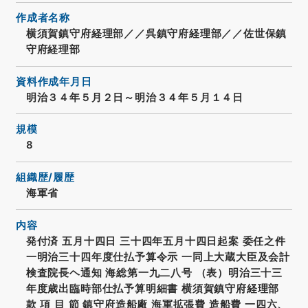
作成者名称
横須賀鎮守府経理部／／呉鎮守府経理部／／佐世保鎮
守府経理部
資料作成年月日
明治３４年５月２日～明治３４年５月１４日
規模
8
組織歴/履歴
海軍省
内容
発付済 五月十四日 三十四年五月十四日起案 委任之件
一明治三十四年度仕払予算令示 一同上大蔵大臣及会計
検査院長ヘ通知 海総第一九二八号 （表）明治三十三
年度歳出臨時部仕払予算明細書 横須賀鎮守府経理部
款 項 目 節 鎮守府造船廠 海軍拡張費 造船費 一四六、