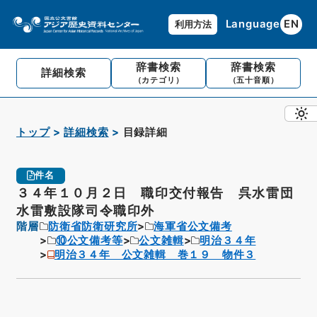
Language
EN
利用方法
辞書検索
辞書検索
詳細検索
（カテゴリ）
（五十音順）
トップ
詳細検索
目録詳細
件名
３４年１０月２日 職印交付報告 呉水雷団
水雷敷設隊司令職印外
階層
防衛省防衛研究所
海軍省公文備考
⑩公文備考等
公文雑輯
明治３４年
明治３４年 公文雑輯 巻１９ 物件３