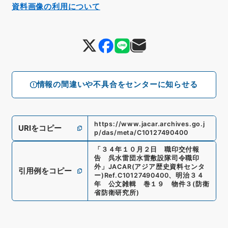
資料画像の利用について
情報の間違いや不具合をセンターに知らせる
https://www.jacar.archives.go.j
URIをコピー
p/das/meta/C10127490400
「
３４年１０月２日 職印交付報
告 呉水雷団水雷敷設隊司令職印
外
」
JACAR(アジア歴史資料センタ
引用例をコピー
ー)
Ref.
C10127490400
、
明治３４
年 公文雑輯 巻１９ 物件３
(
防衛
省防衛研究所
)