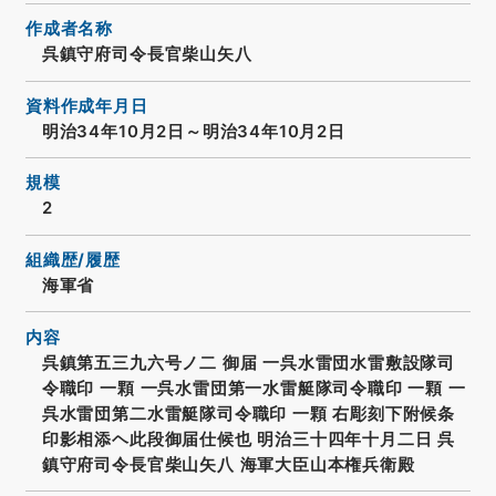
作成者名称
呉鎮守府司令長官柴山矢八
資料作成年月日
明治34年10月2日～明治34年10月2日
規模
2
組織歴/履歴
海軍省
内容
呉鎮第五三九六号ノ二 御届 一呉水雷団水雷敷設隊司
令職印 一顆 一呉水雷団第一水雷艇隊司令職印 一顆 一
呉水雷団第二水雷艇隊司令職印 一顆 右彫刻下附候条
印影相添ヘ此段御届仕候也 明治三十四年十月二日 呉
鎮守府司令長官柴山矢八 海軍大臣山本権兵衛殿