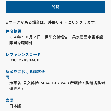
閲覧
マークがある場合は、外部サイトにリンクします。
件名標題
３４年１０月２日 職印交付報告 呉水雷団水雷敷設
隊司令職印外
レファレンスコード
C10127490400
所蔵館における請求番
号
海軍省-公文雑輯-M34-19-324（所蔵館：防衛省防衛
研究所）
言語
日本語