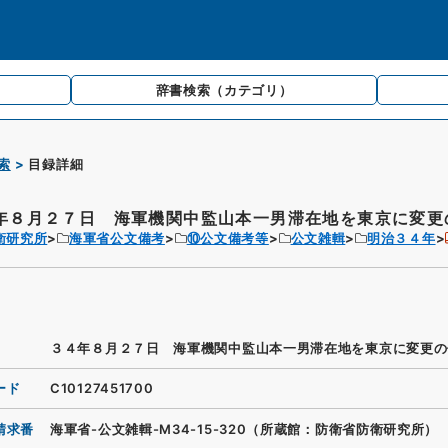
辞書検索
（カテゴリ）
索
目録詳細
年８月２７日 海軍機関中監山本一男滞在地を東京に変更
衛研究所
海軍省公文備考
⑩公文備考等
公文雑輯
明治３４年
３４年８月２７日 海軍機関中監山本一男滞在地を東京に変更の
ード
C10127451700
請求番
海軍省-公文雑輯-M34-15-320（所蔵館：防衛省防衛研究所）