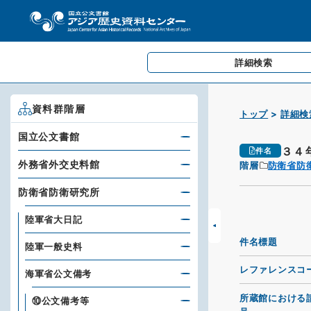
詳細検索
資料群階層
トップ
詳細検
国立公文書館
３４
件名
外務省外交史料館
階層
防衛省防
防衛省防衛研究所
陸軍省大日記
件名標題
陸軍一般史料
レファレンスコ
海軍省公文備考
所蔵館における
⑩公文備考等