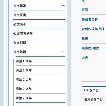
号
公文類纂
言語
公文原書
作成者名称
公文備考
資料作成年月日
公文備考別輯
規模
公文別輯
組織歴/履歴
公文雑輯
内容
明治１９年
明治２０年
明治２１年
明治２２年
URIをコピー
明治２３年
引用例をコピー