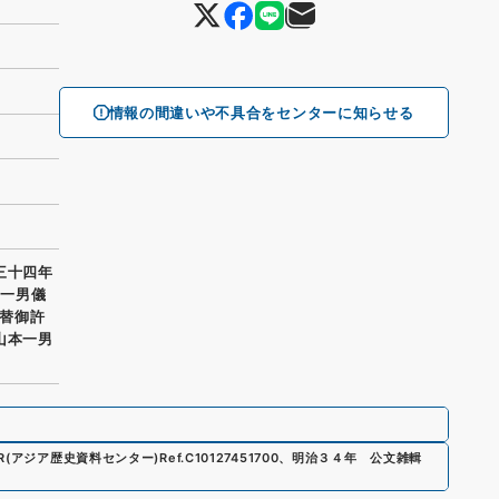
情報の間違いや不具合をセンターに知らせる
三十四年
 一男儀
替御許
山本一男
AR(アジア歴史資料センター)
Ref.
C10127451700
、
明治３４年 公文雑輯