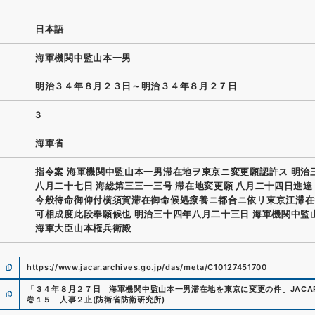
日本語
海軍機関中監山本一男
明治３４年８月２３日～明治３４年８月２７日
3
海軍省
指令案 海軍機関中監山本一男滞在地ヲ東京ニ変更願認許ス 明治
八月二十七日 海総第三三一三号 滞在地変更願 八月二十四日進達
今般待命御仰付横須賀滞在御命候処療養ニ都合ニ依リ東京江滞在
可相成度此段奉願候也 明治三十四年八月二十三日 海軍機関中監
海軍大臣山本権兵衛殿
https://www.jacar.archives.go.jp/das/meta/C10127451700
「
３４年８月２７日 海軍機関中監山本一男滞在地を東京に変更の件
」
JAC
巻１５ 人事２止
(
防衛省防衛研究所
)