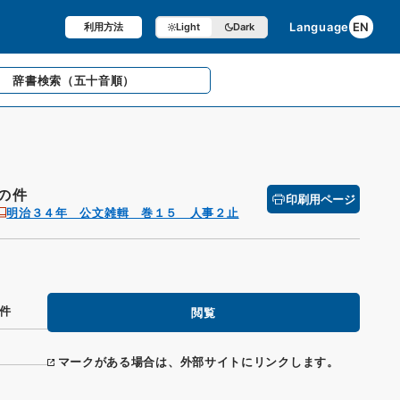
Language
EN
利用方法
Light
Dark
辞書検索
（五十音順）
の件
印刷用ページ
明治３４年 公文雑輯 巻１５ 人事２止
件
閲覧
マークがある場合は、外部サイトにリンクします。