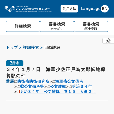
Language
EN
利用方法
辞書検索
辞書検索
詳細検索
（カテゴリ）
（五十音順）
トップ
詳細検索
目録詳細
件名
３４年１月７日 海軍少佐正戸為太郎転地療
養願の件
階層
防衛省防衛研究所
海軍省公文備考
⑩公文備考等
公文雑輯
明治３４年
明治３４年 公文雑輯 巻１５ 人事２止