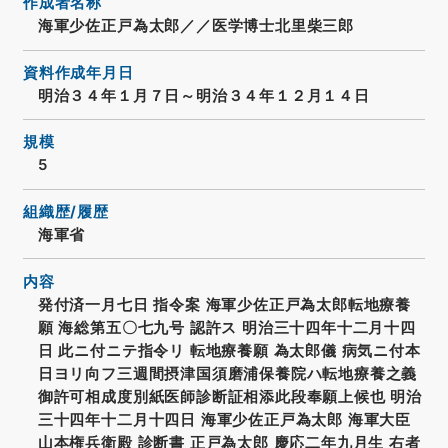
作成者名称
海軍少佐正戸為太郎／／医学博士北里柴三郎
資料作成年月日
明治３４年１月７日～明治３４年１２月１４日
規模
5
組織歴/履歴
海軍省
内容
発付済一月七日 指令案 海軍少佐正戸為太郎転地療養
願 海総第五〇七九号 認許ス 明治三十四年十二月十四
日 此ニ付ニテ指令リ 転地療養願 為太郎儀 病気ニ付本
日ヨリ向フ三週間摂津国須磨浦保養院ハ転地療養之義
御許可相成度別紙医師診断証相添此段奉願上候也 明治
三十四年十二月十四日 海軍少佐正戸為太郎 海軍大臣
山本権兵衛殿 診断書 正戸為太郎 慶応二年九月生 右者