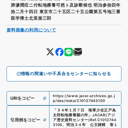
肺滲潤症ニ付転地療養可然ト及診断候也 明治参拾四年
拾二月十四日 東京市二十五区二十五公園第五号地三番
医学博士北里柴三郎
資料画像の利用について
情報の間違いや不具合をセンターに知らせる
https://www.jacar.archives.go.j
URIをコピー
p/das/meta/C10127443100
「
３４年１月７日 海軍少佐正戸為
太郎転地療養願の件
」
JACAR(アジ
引用例をコピー
ア歴史資料センター)
Ref.
C1012744
3100
、
明治３４年 公文雑輯 巻１