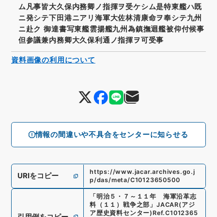
ム凡事皆大久保内務卿ノ指揮ヲ受ケシム是特東艦ハ既
ニ発シテ下田港ニアリ海軍大佐林清康命ヲ奉シテ九州
ニ赴ク 御達書写東艦雲揚艦九州為鎮撫迴艦被仰付候事
但参議兼内務卿大久保利通ノ指揮ヲ可受事
資料画像の利用について
情報の間違いや不具合をセンターに知らせる
https://www.jacar.archives.go.j
URIをコピー
p/das/meta/C10123650500
「
明治５・７～１１年 海軍沿革志
料（１１）戦争之部
」
JACAR(アジ
ア歴史資料センター)
Ref.
C1012365
引用例をコピー