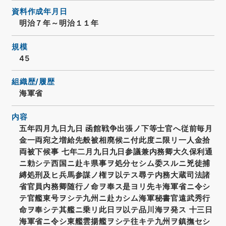
資料作成年月日
明治７年～明治１１年
規模
45
組織歴/履歴
海軍省
内容
五年四月九日九日 函館戦争出張ノ下等士官へ従前毎月
金一両宛之増給先般被相廃候ニ付此度ニ限リ一人金拾
両被下候事 七年二月九日九日参議兼内務卿大久保利通
ニ勅シテ西国ニ赴キ県事ヲ処分セシム委スルニ兇徒捕
縛処刑及ヒ兵馬参謀ノ権ヲ以テス尋テ内務大蔵司法諸
省官員内務卿随行ノ命ヲ奉ス是ヨリ先キ海軍省ニ令シ
テ官艦東号ヲシテ九州ニ赴カシム海軍秘書官遠武秀行
命ヲ奉シテ其艦ニ乗リ此日ヲ以テ品川海ヲ発ス 十三日
海軍省ニ令シ東艦雲揚艦ヲシテ往キテ九州ヲ鎮撫セシ