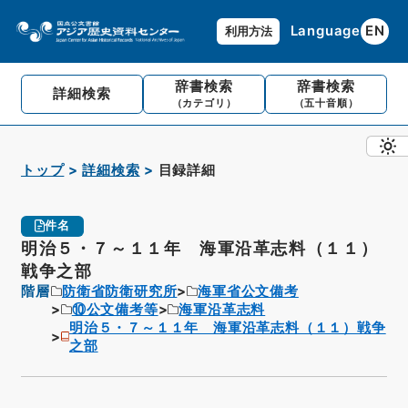
Language
EN
利用方法
辞書検索
辞書検索
詳細検索
（カテゴリ）
（五十音順）
トップ
詳細検索
目録詳細
件名
明治５・７～１１年 海軍沿革志料（１１）
戦争之部
階層
防衛省防衛研究所
海軍省公文備考
⑩公文備考等
海軍沿革志料
明治５・７～１１年 海軍沿革志料（１１）戦争
之部