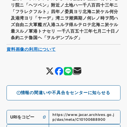
リ院ニ「ヘツペン」附近ノ土地ハ一千八百四十三年ニ
「フラレクフルト」四年ノ委員ヨリ北海ニ於ケル何分
及港湾ヨリ「ヤーデ」湾ニヲ潮満期ノ何レノ時ヲ問ハ
ズ自由ニ大軍艦ガ入港ユルヲ得ルテロテ北海ニ於ケル
最スルノ軍港トナセリ 一千八百五十三年七月二十日ノ
条約ニテ魯国ヘ「ヲルデンプルグ」
資料画像の利用について
情報の間違いや不具合をセンターに知らせる
https://www.jacar.archives.go.j
URIをコピー
p/das/meta/C10100688900