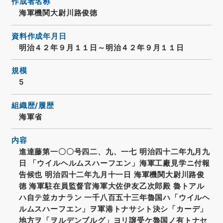
作成者名称
海軍機関大尉川路俊徳
資料作成年月日
明治４２年９月１１日～明治４２年９月１１日
規模
5
組織歴/履歴
海軍省
内容
進達藤第一〇〇号四二、九、一七 明治四十二年九月九
日 「ウイルヘルムスハーフエン」海軍工廠見学ニ付報
告候也 明治四十二年九月十一日 海軍機関大尉川路俊
徳 海軍駐在員監督官海軍大佐伊友乙次郎殿 魯トアル
ハ自テ並カナラン 一千八百五十三年魯国ハ「ウイルヘ
ルムスハーフエン」ヲ軍港トナサシト決シ「カーデ」
地方ヲ「ヲルデンブルグ」ヨリ譲受ケ魯国ノ有トナセ