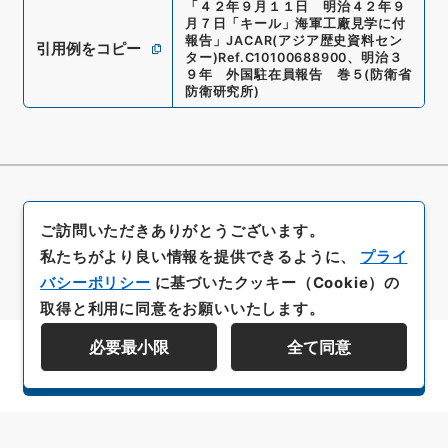
「
４２年９月１１日 明治４２年９
月７日「キール」海軍工廠見学に付
報告
」
JACAR(アジア歴史資料セン
引用例をコピー
ター)
Ref.
C10100688900
、
明治３
９年 外国駐在員報告 巻５
(
防衛省
防衛研究所
)
ご訪問いただきありがとうございます。
私たちがより良い情報を提供できるように、
プライ
バシーポリシー
に基づいたクッキー（Cookie）の
取得と利用に同意をお願いいたします。
必要最小限
全て同意
資料群階層を表示する
All rights reserved/Copyright©