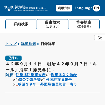
Language
EN
利用方法
辞書検索
辞書検索
詳細検索
（カテゴリ）
（五十音順）
トップ
詳細検索
目録詳細
件名
４２年９月１１日 明治４２年９月７日「キ
ール」海軍工廠見学に...
階層
防衛省防衛研究所
海軍省公文備考
⑩公文備考等
外国駐在員報告
明治３９年 外国駐在員報告 巻５