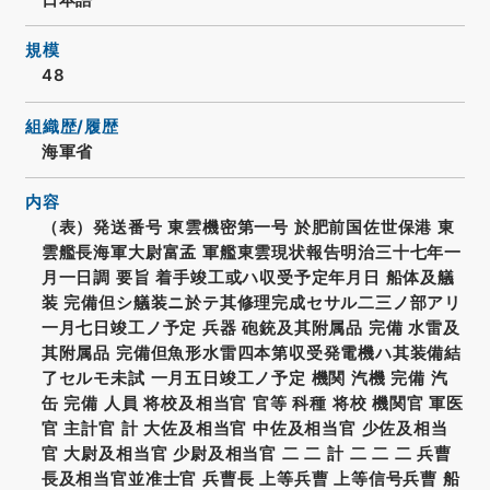
規模
48
組織歴/履歴
海軍省
内容
（表）発送番号 東雲機密第一号 於肥前国佐世保港 東
雲艦長海軍大尉富孟 軍艦東雲現状報告明治三十七年一
月一日調 要旨 着手竣工或ハ収受予定年月日 船体及艤
装 完備但シ艤装ニ於テ其修理完成セサル二三ノ部アリ
一月七日竣工ノ予定 兵器 砲銃及其附属品 完備 水雷及
其附属品 完備但魚形水雷四本第収受発電機ハ其装備結
了セルモ未試 一月五日竣工ノ予定 機関 汽機 完備 汽
缶 完備 人員 将校及相当官 官等 科種 将校 機関官 軍医
官 主計官 計 大佐及相当官 中佐及相当官 少佐及相当
官 大尉及相当官 少尉及相当官 二 二 計 二 二 二 兵曹
長及相当官並准士官 兵曹長 上等兵曹 上等信号兵曹 船