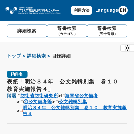
Language
EN
利用方法
辞書検索
辞書検索
詳細検索
（カテゴリ）
（五十音順）
トップ
詳細検索
目録詳細
件名
表紙「明治３４年 公文雑輯別集 巻１０
教育実施報告４」
階層
防衛省防衛研究所
海軍省公文備考
⑩公文備考等
公文雑輯別集
明治３４年 公文雑輯別集 巻１０ 教育実施報
告４