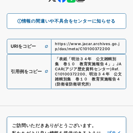
情報の間違いや不具合をセンターに知らせる
https://www.jacar.archives.go.j
URIをコピー
p/das/meta/C10100372200
「
表紙「明治３４年 公文雑輯別
集 巻１０ 教育実施報告４」
」
JA
CAR(アジア歴史資料センター)
Ref.
引用例をコピー
C10100372200
、
明治３４年 公文
雑輯別集 巻１０ 教育実施報告４
(
防衛省防衛研究所
)
ご訪問いただきありがとうございます。