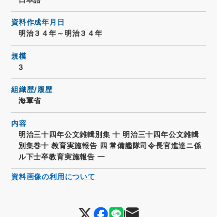
資料作成年月日
明治３４年～明治３４年
規模
3
組織歴/履歴
海軍省
内容
明治三十四年公文雑輯別集 十 明治三十四年公文雑輯
別集巻十 教育実施報告 四 常備艦隊司令長官進達ニ係
ル下士卒教育実施報告 一
資料画像の利用について