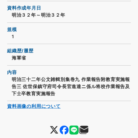
資料作成年月日
明治３２年～明治３２年
規模
1
組織歴/履歴
海軍省
内容
明治三十二年公文雑輯別集巻九 作業報告附教育実施報
告三 佐世保鎮守府司令長官進達ニ係ル将校作業報告及
下士卒教育実施報告
資料画像の利用について