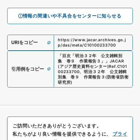
情報の間違いや不具合をセンターに知らせる
https://www.jacar.archives.go.j
URIをコピー
p/das/meta/C10100233700
「
目次「明治３２年 公文雑輯別
集 巻９ 作業報告３」
」
JACAR
(アジア歴史資料センター)
Ref.
C101
引用例をコピー
00233700
、
明治３２年 公文雑輯
別集 巻９ 作業報告３
(
防衛省防衛
研究所
)
ご訪問いただきありがとうございます。
私たちがより良い情報を提供できるように、
プライ