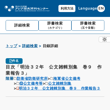
Language
EN
利用方法
辞書検索
辞書検索
詳細検索
（カテゴリ）
（五十音順）
トップ
詳細検索
目録詳細
件名
目次「明治３２年 公文雑輯別集 巻９ 作
業報告３」
階層
防衛省防衛研究所
海軍省公文備考
⑩公文備考等
公文雑輯別集
明治３２年 公文雑輯別集 巻９ 作業報告３