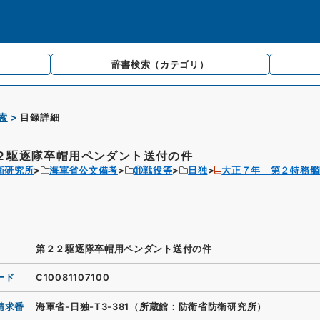
辞書検索
（カテゴリ）
索
目録詳細
２駆逐隊卒帽用ペンダント送付の件
衛研究所
海軍省公文備考
⑪戦役等
日独
大正７年 第２特務艦
第２２駆逐隊卒帽用ペンダント送付の件
ード
C10081107100
請求番
海軍省-日独-T3-381（所蔵館：防衛省防衛研究所）