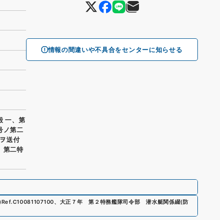
情報の間違いや不具合をセンターに知らせる
殿 一、第
号ノ第二
ヲ送付
 第二特
)
Ref.
C10081107100
、
大正７年 第２特務艦隊司令部 潜水艇関係綴
(
防