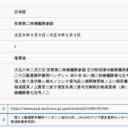
日本語
安東第二特務艦隊参謀
大正８年２月３日～大正８年２月３日
1
海軍省
大正八年二月三日 安東第二特務艦隊参謀 石川特別潜水艇隊艦長
二十三駆逐隊卒帽用ペンデント 四十本 右ハ第二特務艦隊第七五
項ニ依リ送付致シ候モノニシテ貸与品ニ候間御受領ノ上ハ領収書
相成度其ノ上貴官ニ於テ便宜兵員ニ貸与方御取計相成度候 （終）
務艦隊第七五号ノ二
https://www.jacar.archives.go.jp/das/meta/C10081107100
「
第２２駆逐隊卒帽用ペンダント送付の件
」
JACAR(アジア歴史資料センター
衛省防衛研究所
)