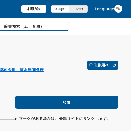
Language
EN
利用方法
Light
Dark
辞書検索
（五十音順）
印刷用ページ
隊司令部 潜水艇関係綴
閲覧
マークがある場合は、外部サイトにリンクします。