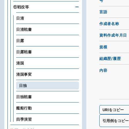
号
⑪戦役等
言語
日清
作成者名称
日清戦書
資料作成年月日
日露
規模
日露戦書
組織歴/履歴
清国
内容
清国事変
日独
日独戦書
艦船行動
URIをコピー
四季演習
引用例をコピー