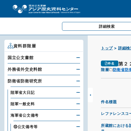
詳細検索
資料群階層
トップ
詳細検
国立公文書館
第２
件名
外務省外交史料館
階層
防衛省防
防衛省防衛研究所
陸軍省大日記
件名標題
陸軍一般史料
レファレンスコ
海軍省公文備考
所蔵館における
⑩公文備考等