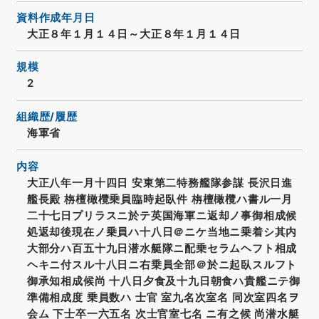
資料作成年月日
大正８年１月１４日～大正８年１月１４日
規模
2
組織歴/履歴
海軍省
内容
大正八年一月十四日 安東第二特務艦隊参謀 長沢日進
艦長殿 栴檀橄欖乗員臨時起臥件 栴檀橄欖ハ書ル一月
二十七日プリラスニ於テ英国海軍ニ返却ノ事御相成候
処返却後現在ノ乗員ハ十八日＠ニケ当地ニ乗着シ其内
大部分ハ百五十九日潜水艇隊ニ配乗セラムヘフト相成
ヘキニ付スル十八日ニ右乗員全部＠於ニ起臥スルフト
御承知相成候尚 十八日夕食及十九日朝食ハ貴艦ニテ御
準備相成度 乗員数ハ 士官 室九名次室名 同次室四名ヲ
会ム 下士卒一六五名 次士官室七名 ニ有之候 尚潜水艇