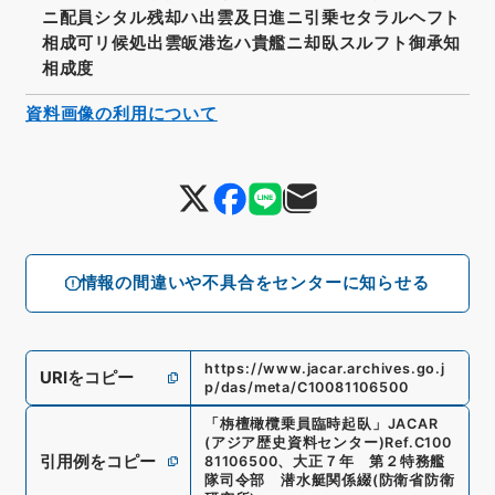
ニ配員シタル残却ハ出雲及日進ニ引乗セタラルヘフト
相成可リ候処出雲皈港迄ハ貴艦ニ却臥スルフト御承知
相成度
資料画像の利用について
情報の間違いや不具合をセンターに知らせる
https://www.jacar.archives.go.j
URIをコピー
p/das/meta/C10081106500
「
栴檀橄欖乗員臨時起臥
」
JACAR
(アジア歴史資料センター)
Ref.
C100
引用例をコピー
81106500
、
大正７年 第２特務艦
隊司令部 潜水艇関係綴
(
防衛省防衛