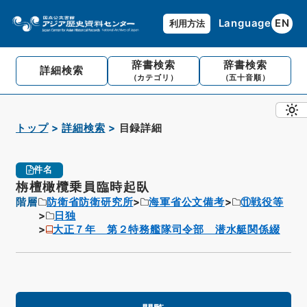
Language
EN
利用方法
辞書検索
辞書検索
詳細検索
（カテゴリ）
（五十音順）
トップ
詳細検索
目録詳細
件名
栴檀橄欖乗員臨時起臥
階層
防衛省防衛研究所
海軍省公文備考
⑪戦役等
日独
大正７年 第２特務艦隊司令部 潜水艇関係綴