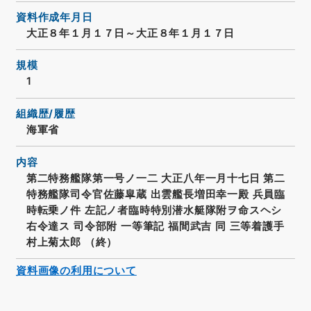
資料作成年月日
大正８年１月１７日～大正８年１月１７日
規模
1
組織歴/履歴
海軍省
内容
第二特務艦隊第一号ノ一二 大正八年一月十七日 第二
特務艦隊司令官佐藤皐蔵 出雲艦長増田幸一殿 兵員臨
時転乗ノ件 左記ノ者臨時特別潜水艇隊附ヲ命スヘシ
右令達ス 司令部附 一等筆記 福間武吉 同 三等着護手
村上菊太郎 （終）
資料画像の利用について