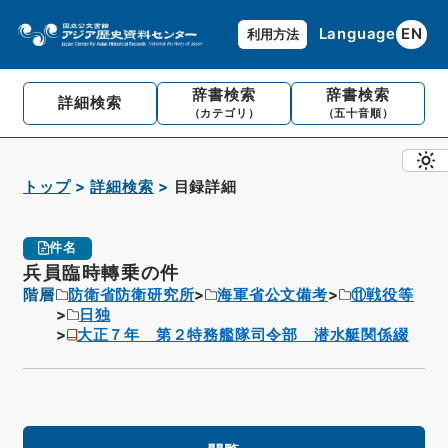
Language
EN
利用方法
辞書検索
辞書検索
詳細検索
（カテゴリ）
（五十音順）
トップ
詳細検索
目録詳細
件名
兵員臨時轉乗の件
階層
防衛省防衛研究所
海軍省公文備考
⑪戦役等
日独
大正７年 第２特務艦隊司令部 潜水艇関係綴