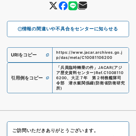
情報の間違いや不具合をセンターに知らせる
https://www.jacar.archives.go.j
URIをコピー
p/das/meta/C10081106200
「
兵員臨時轉乗の件
」
JACAR(アジ
ア歴史資料センター)
Ref.
C1008110
引用例をコピー
6200
、
大正７年 第２特務艦隊司
令部 潜水艇関係綴
(
防衛省防衛研究
所
)
ご訪問いただきありがとうございます。