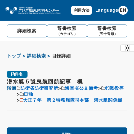
Language
EN
利用方法
辞書検索
辞書検索
詳細検索
（カテゴリ）
（五十音順）
トップ
詳細検索
目録詳細
件名
潜水艇５號曳航回航記事 楓
階層
防衛省防衛研究所
海軍省公文備考
⑪戦役等
日独
大正７年 第２特務艦隊司令部 潜水艇関係綴