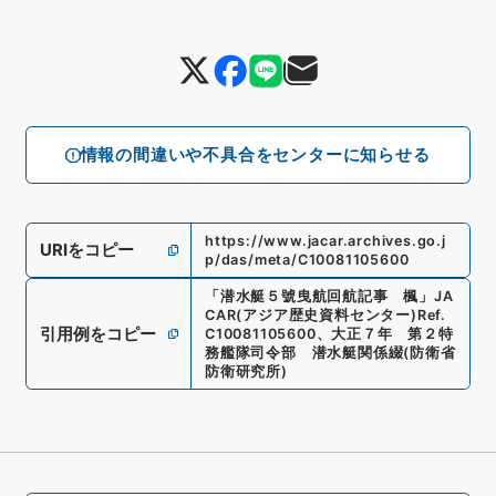
情報の間違いや不具合をセンターに知らせる
https://www.jacar.archives.go.j
URIをコピー
p/das/meta/C10081105600
「
潜水艇５號曳航回航記事 楓
」
JA
CAR(アジア歴史資料センター)
Ref.
引用例をコピー
C10081105600
、
大正７年 第２特
務艦隊司令部 潜水艇関係綴
(
防衛省
防衛研究所
)