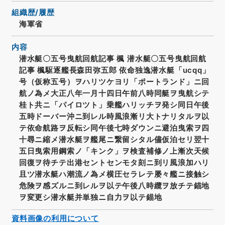
組織歴/履歴
海軍省
内容
潜水艇〇五号曳航回航記事 楓 潜水艇〇五号曳航回航
記事 楓駆逐艦長森田弥五郎 依命独逸潜水艇「ucqq」
号（仮称五号）ヲハリツケヨリ「ポートランド」ニ回
航ノ為メ大正八年一月十四日午前八時同艇ヲ曳航シテ
桂ト共ニ「パイロツト」乗艦ハリッチヲ発シ同日午後
五時ドーバー沖ニ到レル時風浪漸リ大トナリタルヲ以
テ依命航路ヲ反転シ同午後七時ダウンニ避泊曳索ヲ四
十尋ニ縮メ潜水艇ヲ艦尾ニ繋留シタル儘仮泊セリ翌十
五日曳索用鋼索ノ「キンク」ヲ検査補修ノ上漸次天候
回復ヲ待チテ出港セントセンモタ刻ニ到リ風浪加ハリ
且ツ潜水艇ハ潮流ノ為メ横圧セラレテ屡々艦ニ接触シ
危険ヲ感ズルニ到レルヲ以テ午後八時纜ヲ放チテ錨地
ヲ変更シ潜水艇并単独ニ自力ヲ以テ錨地
資料画像の利用について