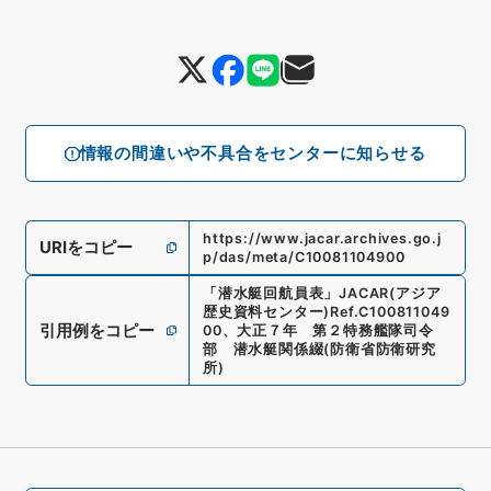
情報の間違いや不具合をセンターに知らせる
https://www.jacar.archives.go.j
URIをコピー
p/das/meta/C10081104900
「
潜水艇回航員表
」
JACAR(アジア
歴史資料センター)
Ref.
C100811049
引用例をコピー
00
、
大正７年 第２特務艦隊司令
部 潜水艇関係綴
(
防衛省防衛研究
所
)