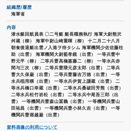
組織歴/履歴
海軍省
内容
潜水艇回航員表 〇二号艇 艇長職務執行 海軍大尉熊沢
舛蔵（柳） 海軍中尉山崎重暉（柳） 十二月二十八月
朝食後退艇出雲ノ入港ヲ待タシム 海軍機関少佐佐藤柱
助（出雲） 海軍機関大尉藍孝鏡（出雲） 一等兵曹中
野元平（柳） 二等兵曹高橋嘉藤二（柳） 一等水兵赤
間与三次（柳） 二等兵曹隈元彦太郎（出雲） 二等兵
曹大久保巌（出雲） 二等兵曹藤吉万徳（出雲） 一等
水兵稲用穣（出雲） 一等水兵伊賀上謙蔵（出雲） 二
等水兵橋口幸蔵（出雲） 二等水兵桑破田芳熊（出雲）
二等水兵松竹岩松（出雲） 二等水兵中尾吾三郎（出
雲） 一等機関兵曹森山冨義（出雲） 一等機関兵曹山
田祐昌（出雲） 一等機関兵曹小林久吉（出雲） 一等
機関兵曹堀越巌（出雲）
資料画像の利用について