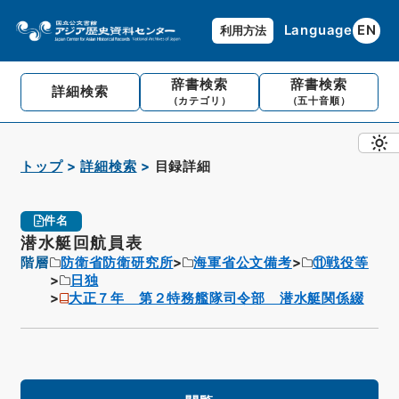
Language
EN
利用方法
辞書検索
辞書検索
詳細検索
（カテゴリ）
（五十音順）
トップ
詳細検索
目録詳細
件名
潜水艇回航員表
階層
防衛省防衛研究所
海軍省公文備考
⑪戦役等
日独
大正７年 第２特務艦隊司令部 潜水艇関係綴