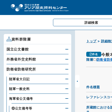
詳細検索
資料群階層
トップ
詳細検
国立公文書館
今般
件名
外務省外交史料館
階層
防衛省防
防衛省防衛研究所
陸軍省大日記
件名標題
陸軍一般史料
レファレンスコ
海軍省公文備考
所蔵館における
⑩公文備考等