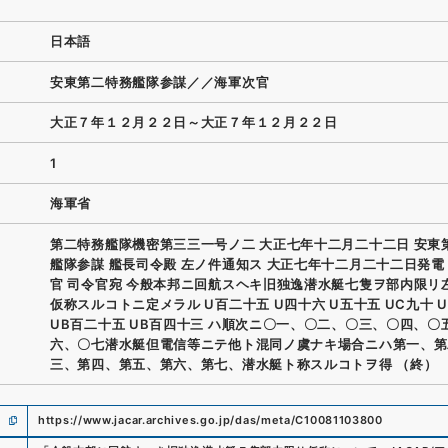
日本語
安東第二特務艦隊参謀／／海軍次官
大正７年１２月２２日～大正７年１２月２２日
1
海軍省
第二特務艦隊機密第三三一号ノ二 大正七年十二月二十二日 安東
艦隊参謀 艦長司令殿 左ノ件通知ス 大正七年十二月二十二日発電
官 司令官宛 今般本邦ニ回航スヘキ旧独逸潜水艇七隻ヲ部内限リ
仮称スルコトニ定メラル U百二十五 U四十六 U五十五 UC九十 
UB百二十五 UB百四十三 ハ順次ニ〇一、〇二、〇三、〇四、〇
六、〇七潜水艇但電信等ニテ他ト混同ノ虞ナキ場合ニハ第一、第
三、第四、第五、第六、第七、潜水艇ト称スルコトヲ得 （終）
https://www.jacar.archives.go.jp/das/meta/C10081103800