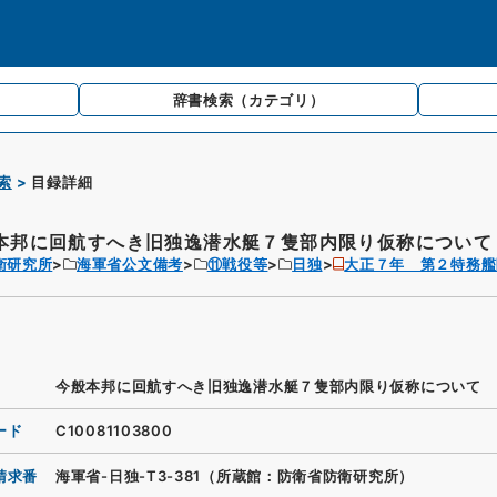
辞書検索
（カテゴリ）
索
目録詳細
本邦に回航すへき旧独逸潜水艇７隻部内限り仮称について
衛研究所
海軍省公文備考
⑪戦役等
日独
大正７年 第２特務艦
今般本邦に回航すへき旧独逸潜水艇７隻部内限り仮称について
ード
C10081103800
請求番
海軍省-日独-T3-381（所蔵館：防衛省防衛研究所）