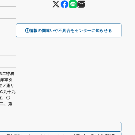
情報の間違いや不具合をセンターに知らせる
第二特務
 海軍次
左ノ通リ
UC九十九
五、〇
二、第