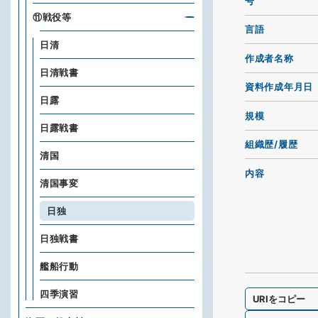
号
⑪戦役等
言語
日清
作成者名称
日清戦書
資料作成年月日
日露
規模
日露戦書
組織歴/履歴
清国
内容
清国事変
日独
日独戦書
艦船行動
四季演習
URIをコピー