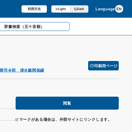
Language
EN
利用方法
Light
Dark
辞書検索
（五十音順）
印刷用ページ
隊司令部 潜水艇関係綴
閲覧
マークがある場合は、外部サイトにリンクします。