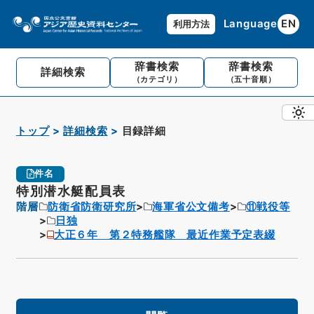
Language
EN
利用方法
辞書検索
辞書検索
詳細検索
（カテゴリ）
（五十音順）
トップ
詳細検索
目録詳細
件名
特別潜水艇配員表
階層
防衛省防衛研究所
海軍省公文備考
⑪戦役等
日独
大正６年 第２特務艦隊 最近作業予定表綴