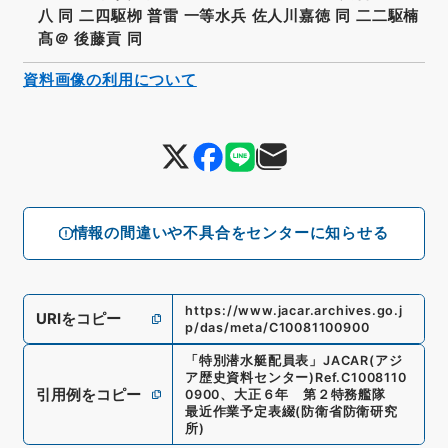
八 同 二四駆栁 普雷 一等水兵 佐人川嘉徳 同 二二駆楠
髙＠ 後藤貢 同
資料画像の利用について
情報の間違いや不具合をセンターに知らせる
https://www.jacar.archives.go.j
URIをコピー
p/das/meta/C10081100900
「
特別潜水艇配員表
」
JACAR(アジ
ア歴史資料センター)
Ref.
C1008110
引用例をコピー
0900
、
大正６年 第２特務艦隊
最近作業予定表綴
(
防衛省防衛研究
所
)