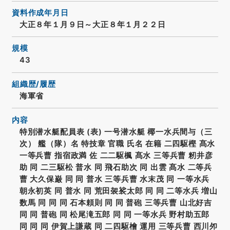
資料作成年月日
大正８年１月９日～大正８年１月２２日
規模
43
組織歴/履歴
海軍省
内容
特別潜水艇配員表 (表) 一号潜水艇 椰一水兵間与（三
次） 艦（隊）名 特技章 官職 氏名 在籍 二四駆樫 髙水
一等兵曹 指宿政満 佐 二二駆楓 髙水 三等兵曹 籾井彦
助 同 二三駆松 普水 同 飛石助次 同 出雲 髙水 二等兵
曹 大久保巌 同 同 普水 三等兵曹 水末茂 同 一等水兵
朝永初英 同 普水 同 荒田袈裟太郎 同 同 二等水兵 増山
数馬 同 同 同 石本頼則 同 同 普砲 三等兵曹 山北好吉
同 同 普砲 同 松尾滝五郎 同 同 一等水兵 野村助五郎
同 同 同 伊賀上謙蔵 同 二四駆檜 運用 三等兵曹 西川夘