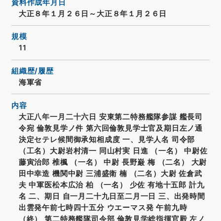
資料作成年月日
大正８年１月２６日～大正８年１月２６日
規模
11
組織歴/履歴
海軍省
内容
大正八年一月二十六日 安東第二特務艦隊参謀 艦長司
令宛 倫敦見学ノ件 第六回倫敦見学士官及期日左ノ通
決定セテレ候間御承知相成度 一、見学人名 司令部
（工名）大尉岩村清一 同山村実 日進 （一名） 中尉佐
藤寅治郎 椎楓 （一名） 中尉 長野巌 梅 （二名） 大尉
田中幸造 機関中尉 三浦盛衛 楠 （二名）大尉 佐倉武
夫 中軍医松本広治 柏 （一名） 少佐 有地十五郎 計九
名 二、期日 自一月二十九日至二月一日 三、出発時間
出雲発午前七時四十五分 ウエーマス発 午前九時
（終） 第二特務艦隊司令部 倫敦見学総指揮官殿 左ノ