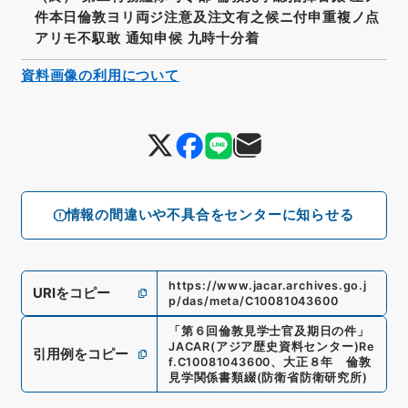
件本日倫敦ヨリ両ジ注意及注文有之候ニ付申重複ノ点
アリモ不馭敢 通知申候 九時十分着
資料画像の利用について
情報の間違いや不具合をセンターに知らせる
https://www.jacar.archives.go.j
URIをコピー
p/das/meta/C10081043600
「
第６回倫敦見学士官及期日の件
」
JACAR(アジア歴史資料センター)
Re
引用例をコピー
f.
C10081043600
、
大正８年 倫敦
見学関係書類綴
(
防衛省防衛研究所
)