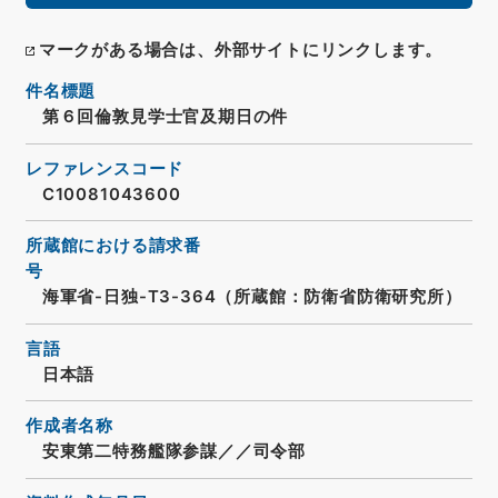
マークがある場合は、外部サイトにリンクします。
件名標題
第６回倫敦見学士官及期日の件
レファレンスコード
C10081043600
所蔵館における請求番
号
海軍省-日独-T3-364（所蔵館：防衛省防衛研究所）
言語
日本語
作成者名称
安東第二特務艦隊参謀／／司令部