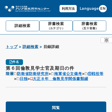
Language
EN
利用方法
辞書検索
辞書検索
詳細検索
（カテゴリ）
（五十音順）
トップ
詳細検索
目録詳細
件名
第６回倫敦見学士官及期日の件
階層
防衛省防衛研究所
海軍省公文備考
⑪戦役等
日独
大正８年 倫敦見学関係書類綴
閲覧