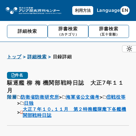
Language
EN
利用方法
辞書検索
辞書検索
詳細検索
（カテゴリ）
（五十音順）
トップ
詳細検索
目録詳細
件名
駆逐艦 柳 梅 機関部戦時日誌 大正7年１１
月
階層
防衛省防衛研究所
海軍省公文備考
⑪戦役等
日独
大正７年１０､１１月 第２特務艦隊麾下各艦機
関部戦時日誌