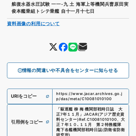
舷復水器水圧試験 一一-九 土 海軍上等機関兵曹原田実
俊本艦乗組トシテ乗艦 自十一月十七日
資料画像の利用について
情報の間違いや不具合をセンターに知らせる
https://www.jacar.archives.go.j
URIをコピー
p/das/meta/C10081010100
「
駆逐艦 柳 梅 機関部戦時日誌 大
正7年１１月
」
JACAR(アジア歴史資
料センター)
Ref.
C10081010100
、
大
引用例をコピー
正７年１０､１１月 第２特務艦隊
麾下各艦機関部戦時日誌
(
防衛省防衛
研究所
)