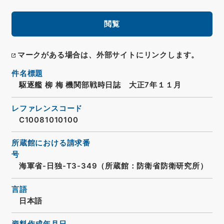
閲覧
マークがある場合は、外部サイトにリンクします。
件名標題
駆逐艦 柳 梅 機関部戦時日誌 大正7年１１月
レファレンスコード
C10081010100
所蔵館における請求番
号
海軍省-日独-T3-349（所蔵館：防衛省防衛研究所）
言語
日本語