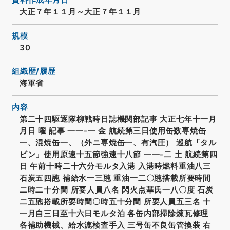
資料作成年月日
大正７年１１月～大正７年１１月
規模
30
組織歴/履歴
海軍省
内容
第二十四駆逐隊柳戦時日誌機関部記事 大正七年十一月
月日 曜 記事 一一-一 金 航続第三日使用缶数専焼缶
一、混焼缶一、（外ニ専焼缶一、有汽圧） 巡航「タル
ビン」使用原速十五節強速十八節 一一-二 土 航続第四
日 午前十時二十六分モルタ入港 入港時燃料重油八三
石炭五四瓲 補給水一三瓲 重油一二〇瓲搭載所要時間
二時二十分間 所要人員八名 閃火点華氏一八〇度 石炭
二五瓲搭載所要時間〇時五十分間 所要人員五三名 十
一月自三日至十六日モルタ泊 各缶内部掃除煉瓦修理
各補助機械、給水漉検査手入 三号缶不良缶管換装 右