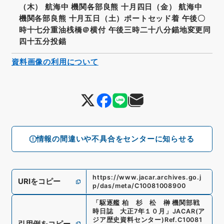
（木） 航海中 機関各部良熊 十月四日（金） 航海中
機関各部良熊 十月五日（土）ポートセッド着 午後〇
時十七分重油桟橋＠横付 午後三時二十八分錨地変更同
四十五分投錨
資料画像の利用について
情報の間違いや不具合をセンターに知らせる
https://www.jacar.archives.go.j
URIをコピー
p/das/meta/C10081008900
「
駆逐艦 柏 杉 松 榊 機関部戦
時日誌 大正7年１０月
」
JACAR(ア
ジア歴史資料センター)
Ref.
C10081
引用例をコピー