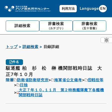
Language
EN
利用方法
辞書検索
辞書検索
詳細検索
（カテゴリ）
（五十音順）
トップ
詳細検索
目録詳細
件名
駆逐艦 柏 杉 松 榊 機関部戦時日誌 大
正7年１０月
階層
防衛省防衛研究所
海軍省公文備考
⑪戦役等
日独
大正７年１０､１１月 第２特務艦隊麾下各艦機
関部戦時日誌