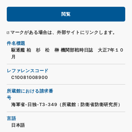
閲覧
マークがある場合は、外部サイトにリンクします。
件名標題
駆逐艦 柏 杉 松 榊 機関部戦時日誌 大正7年１０
月
レファレンスコード
C10081008900
所蔵館における請求番
号
海軍省-日独-T3-349（所蔵館：防衛省防衛研究所）
言語
日本語