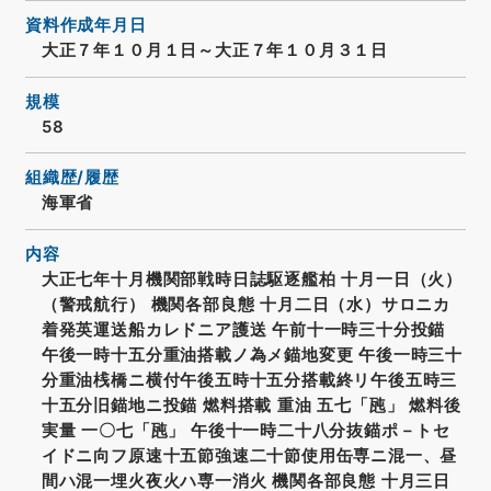
資料作成年月日
大正７年１０月１日～大正７年１０月３１日
規模
58
組織歴/履歴
海軍省
内容
大正七年十月機関部戦時日誌駆逐艦柏 十月一日（火）
（警戒航行） 機関各部良態 十月二日（水）サロニカ
着発英運送船カレドニア護送 午前十一時三十分投錨
午後一時十五分重油搭載ノ為メ錨地変更 午後一時三十
分重油桟橋ニ横付午後五時十五分搭載終リ午後五時三
十五分旧錨地ニ投錨 燃料搭載 重油 五七「瓲」 燃料後
実量 一〇七「瓲」 午後十一時二十八分抜錨ポ－トセ
イドニ向フ原速十五節強速二十節使用缶専ニ混一、昼
間ハ混一埋火夜火ハ専一消火 機関各部良態 十月三日