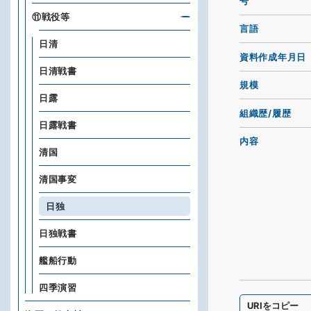
号
⑪戦役等
言語
日清
資料作成年月日
日清戦書
規模
日露
組織歴/履歴
日露戦書
内容
清国
清国事変
日独
日独戦書
艦船行動
四季演習
URIをコピー