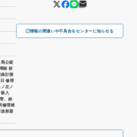
情報の間違いや不具合をセンターに知らせる
日馬公碇
掃除 前
屈曲計測
日 修理
モノ左ノ
」吸入
管、給
同修理竣
用放射器