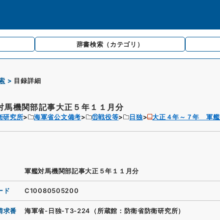
辞書検索
（カテゴリ）
索
目録詳細
対馬機関部記事大正５年１１月分
衛研究所
海軍省公文備考
⑪戦役等
日独
大正４年～７年 軍艦
軍艦対馬機関部記事大正５年１１月分
ード
C10080505200
請求番
海軍省-日独-T3-224（所蔵館：防衛省防衛研究所）