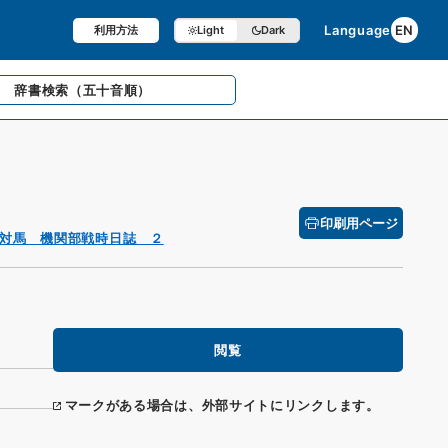
Language
EN
利用方法
Light
Dark
辞書検索
（五十音順）
印刷用ページ
対馬 機関部戦時日誌 ２
閲覧
マークがある場合は、外部サイトにリンクします。