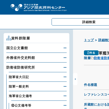
詳細検索
資料群階層
トップ
詳細検
国立公文書館
軍艦
件名
外務省外交史料館
階層
防衛省防
防衛省防衛研究所
陸軍省大日記
件名標題
陸軍一般史料
レファレンスコ
海軍省公文備考
所蔵館における
⑩公文備考等