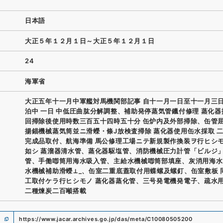
日本語
大正５年１２月１日～大正５年１２月１日
24
海軍省
大正五年十一月中軍艦対馬機関部記事 自十一月一日至十一月三
泊中 一日 中低圧曲肱分解調整、補助発停蒸気管鑞付修理 蒸化器
回掃除後使用時数三百五十四時五十分 缶炉内及外部掃除、缶管
揚錨機械蒸気筒並ニ滑蠑・條J放検査掃除 蒸化器使用缶水採取 二
完成品取付、航海準備 馬公修理工場ニテ新規製作換装ヲ行ヒシ
如シ 蒸溜器清水管、蒸化器駆塩管、消防機械圧力計管「ビルジ
管、手働喞筒用海水吸入管、主給水機械喞筒部填座、灰消用海水
水機械補助滑蠑⊥_、缶室二重底蓋取付用蝶螺及螺釘、缶室敷板 
工取付ケラ行ヒシモノ 蒸化器蒸化管、三号発電機発電子、疏水
二種煉炭二百噸搭載
https://www.jacar.archives.go.jp/das/meta/C10080505200