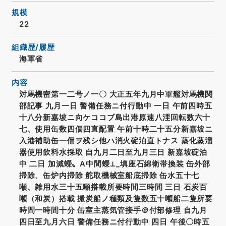
規模
22
組織歴/履歴
海軍省
内容
対馬機密第一二号ノ一〇 大正五年九月中軍艦対馬機関
部記事 九月一日 警備任務ニ付行動中 一日 午前四時五
十八分新嘉坡ニ向ケココブ島出港原速八浬回転数六十
七、使用缶数四個四直配置 午前十時二十五分新嘉坡ニ
入港補助缶一個ヲ残シ他ハ消火碇泊直トナス 蒸化蒸溜
器使用飲料水採取 自九月二日至九月三日 新嘉坡碇泊
中 二日 加減蠑〟A中間蠑⊥_填座石綿衛帯換装 缶外部
掃除、缶炉内掃除 舵取機械室船底掃除 缶水五十七
噸、雑用水三十五噸搭載所要時間三時間 三日 石炭百
噸（和炭）搭載 搬炭船ノ種類及隻数五十噸船二隻所要
時間一時間十分 缶室主蒸気管接手＠付部修理 自九月
四日至九月六日 警備任務ニ付行動中 四日 午後〇時五