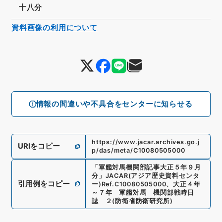
十八分
資料画像の利用について
情報の間違いや不具合をセンターに知らせる
https://www.jacar.archives.go.j
URIをコピー
p/das/meta/C10080505000
「
軍艦対馬機関部記事大正５年９月
分
」
JACAR(アジア歴史資料センタ
引用例をコピー
ー)
Ref.
C10080505000
、
大正４年
～７年 軍艦対馬 機関部戦時日
誌 ２
(
防衛省防衛研究所
)