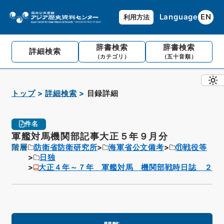
Language
EN
利用方法
辞書検索
辞書検索
詳細検索
（カテゴリ）
（五十音順）
トップ
詳細検索
目録詳細
件名
軍艦対馬機関部記事大正５年９月分
階層
防衛省防衛研究所
海軍省公文備考
⑪戦役等
日独
大正４年～７年 軍艦対馬 機関部戦時日誌 ２