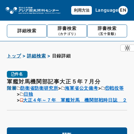
Language
EN
利用方法
辞書検索
辞書検索
詳細検索
（カテゴリ）
（五十音順）
トップ
詳細検索
目録詳細
件名
軍艦対馬機関部記事大正５年７月分
階層
防衛省防衛研究所
海軍省公文備考
⑪戦役等
日独
大正４年～７年 軍艦対馬 機関部戦時日誌 ２