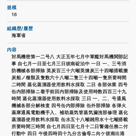
規模
16
組織歴/履歴
海軍省
内容
対馬機密第一二号八 大正五年七月中軍艦対馬機関部記
事 自七月一日至七月三日彼南碇泊中 一日 一、三号消
防機械各部掃除 英炭百三十六噸英煉炭三十四噸搭載搬
炭船ノ種類及隻数六十八噸二隻三十四噸一隻所要時間
二時間 蒸化蒸溜器使用飲料水採取 二日 各部休業 四号
缶内部掃除ニ着手前回内部掃除及使用時数四百三十九
時間 蒸化蒸溜器使用飲料水採取 三日 一、二、号通風
機械各部分解検査 四号缶内部掃除 缶外部掃除 各弾火
薬庫通風電動機手入、補助蒸気管蒸気漏洩部修理 蒸化
蒸溜器使用飲料水採取 缶水五十八噸雑用水十七噸搭載
所要時間三時間 自七月四日至七月十二日警備任務ニ付
行動中 四日 午後四時四十九分古倫母ニ向ケ彼南出港