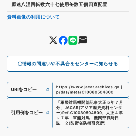
原速八浬回転数六十七使用缶数五個四直配置
資料画像の利用について
情報の間違いや不具合をセンターに知らせる
https://www.jacar.archives.go.j
URIをコピー
p/das/meta/C10080504800
「
軍艦対馬機関部記事大正５年７月
分
」
JACAR(アジア歴史資料センタ
引用例をコピー
ー)
Ref.
C10080504800
、
大正４年
～７年 軍艦対馬 機関部戦時日
誌 ２
(
防衛省防衛研究所
)