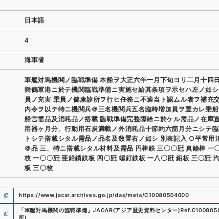
日本語
4
海軍省
軍艦対馬機関ノ臨戦準備 本船ヲ大正六年一月下旬ヨリ二月十四
舞鶴軍港ニ於テ機関臨戦準備ニ実施セ給其条項ヲ示セハ左ノ如シ
員ノ充実 乗員ノ健康診所ヲ行ヒ任務ニ不適当ト認ムル者ヲ補充
内令ヲ以テ特ニ機関兵＠三名機関兵五名臨時増加員ヲ置カレ乗船
船営需品及消耗品ノ搭載 臨戦準備完整際給ニ於ケル需品ノ在庫
用器ヶ月分、行動用石炭満載ノ外消耗品十節約六箇月分ニシテ臨
トシテ搭載シタル需品ノ品名及数置右ノ如シ 別表記入 ○平常用消
＠品 三、特ニ搭載シタル材料及需品 円棒鉄 三〇〇瓩 真鍮棒 一
枝 一〇〇瓩 亜鉛鎖鉄板 四〇瓩 螺釘鉄板 一八〇瓩 鉛板 三〇瓩 
板 三〇枚
https://www.jacar.archives.go.jp/das/meta/C10080504000
「
軍艦対馬機関の臨戦準備
」
JACAR(アジア歴史資料センター)
Ref.
C100805
所
)