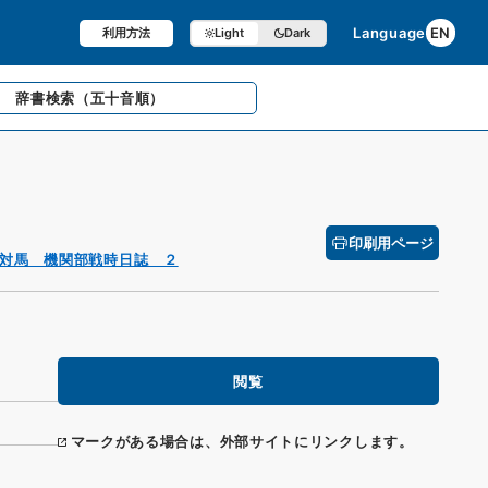
Language
EN
利用方法
Light
Dark
辞書検索
（五十音順）
印刷用ページ
対馬 機関部戦時日誌 ２
閲覧
マークがある場合は、外部サイトにリンクします。