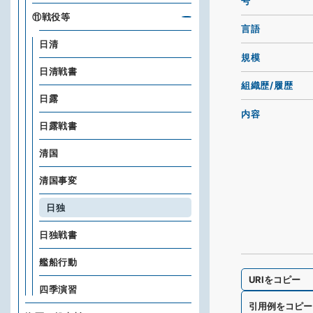
号
⑪戦役等
言語
日清
規模
日清戦書
組織歴/履歴
日露
内容
日露戦書
清国
清国事変
日独
日独戦書
艦船行動
URIをコピー
四季演習
引用例をコピー