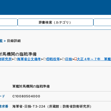
辞書検索
（カテゴリ）
索
目録詳細
対馬機関の臨戦準備
衛研究所
海軍省公文備考
⑪戦役等
日独
大正４年～７年 軍艦
軍艦対馬機関の臨戦準備
ード
C10080504000
請求番
海軍省-日独-T3-224（所蔵館：防衛省防衛研究所）