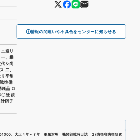
情報の間違いや不具合をセンターに知らせる
日ニ通リ
 一、乗
交代シ尚
ス 二、
置リ平常
戦準備
耗品 ○
〇〇瓩 鉄
汽計硝子
04000
、
大正４年～７年 軍艦対馬 機関部戦時日誌 ２
(
防衛省防衛研究