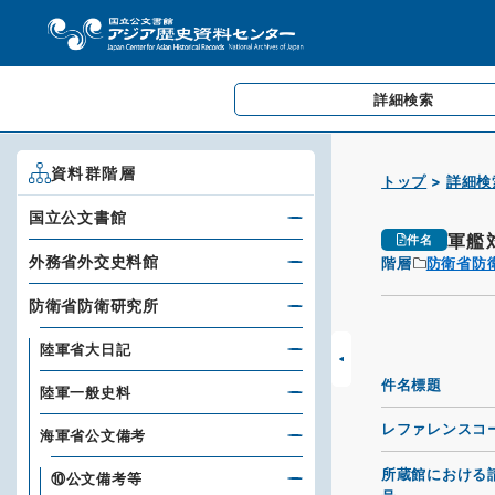
詳細検索
資料群階層
トップ
詳細検
国立公文書館
軍艦
件名
外務省外交史料館
階層
防衛省防
防衛省防衛研究所
陸軍省大日記
件名標題
陸軍一般史料
レファレンスコ
海軍省公文備考
所蔵館における
⑩公文備考等