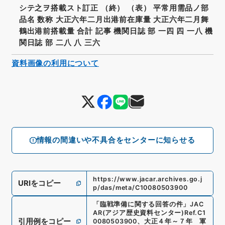
シテ之ヲ搭載スト訂正 （終） （表） 平常用需品ノ部
品名 数称 大正六年二月出港前在庫量 大正六年二月舞
鶴出港前搭載量 合計 記事 機関日誌 部 一四 四 一八 機
関日誌 部 二八 八 三六
資料画像の利用について
情報の間違いや不具合をセンターに知らせる
https://www.jacar.archives.go.j
URIをコピー
p/das/meta/C10080503900
「
臨戦準備に関する回答の件
」
JAC
AR(アジア歴史資料センター)
Ref.
C1
引用例をコピー
0080503900
、
大正４年～７年 軍