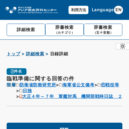
Language
EN
利用方法
辞書検索
辞書検索
詳細検索
（カテゴリ）
（五十音順）
トップ
詳細検索
目録詳細
件名
臨戦準備に関する回答の件
階層
防衛省防衛研究所
海軍省公文備考
⑪戦役等
日独
大正４年～７年 軍艦対馬 機関部戦時日誌 ２