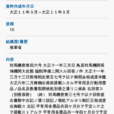
資料作成年月日
大正１１年３月～大正１１年３月
規模
10
組織歴/履歴
海軍省
内容
対馬機密第四六号 大正十一年三月日 鳥居対馬機関長
鴻機関大佐殿 臨戦準備ニ関スル回答ノ件 大正十一年
三月十三日附海戦史第五七号ヲ以テ御照会相成度本艦
大正六年二月舞鶴出港前搭載シタル平常用及行動用需
品ノ品名及数量取調候処別冊之通リニ候条 右回答ス
（別冊添附） （終） 対馬機密第三七号ヲ以テ回答提
出書類中左記ノ通リ誤記ノ箇処アルヨリ御訂正相成度
右御願ス 左記 平常用各需品共四ケ月分ヲ予定シテ之
ヲ搭載ストアルヲ 平常用各需品共一年四ケ月分ヲ予定