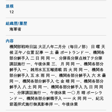
規模
12
組織歴/履歴
海軍省
内容
機関部戦時日誌 大正八年二月分（毎日ノ部） 日 曜 天
候 正午ノ位置 記事 一 土 曇 ポートランド 一、機関各
部分解手入 二 日 同 同 一、分隊長分隊点検了テ分隊
講話施行 一、午後休業 三、 月 同 同 一、機関各部分
解手入 一、雑用水五五噸搭載 四 火 同 同 一、機関各
部分解手入 五 水 雨 同 一、機関各部分解手入 六 木 曇
同 一、機関各部分解手入 七 金 晴 同 一、機関各部分
解手入 八 土 同 同 一、機関各部分解手入 九 日 同 同
一、分隊講話施行 一、午後休業 一〇 月 晴 ポーシラ
ンド 一、機関各部分解職手入 一一 火 同 同 一、紀元
節遥拝式施行御真影奉拝 一、午後休業