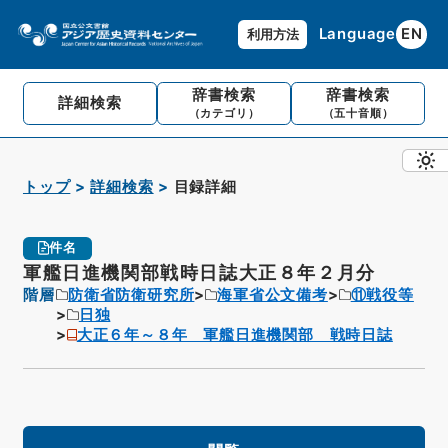
Language
EN
利用方法
辞書検索
辞書検索
詳細検索
（カテゴリ）
（五十音順）
トップ
詳細検索
目録詳細
件名
軍艦日進機関部戦時日誌大正８年２月分
階層
防衛省防衛研究所
海軍省公文備考
⑪戦役等
日独
大正６年～８年 軍艦日進機関部 戦時日誌