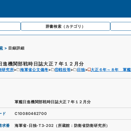
辞書検索
（カテゴリ）
索
目録詳細
日進機関部戦時日誌大正７年１２月分
衛研究所
海軍省公文備考
⑪戦役等
日独
大正６年～８年 軍艦
軍艦日進機関部戦時日誌大正７年１２月分
ード
C10080462700
請求番
海軍省-日独-T3-202（所蔵館：防衛省防衛研究所）