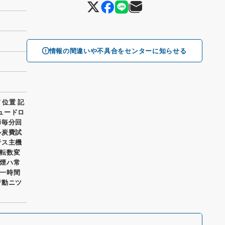
情報の間違いや不具合をセンターに知らせる
ノ位置 記
シュードロ
節毎分回
ル炭費試
行ス主機
転数変
煙ハ常
一時間
行動ニツ