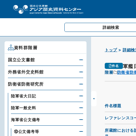
詳細検索
資料群階層
トップ
詳細検
国立公文書館
軍艦
件名
外務省外交史料館
階層
防衛省防
防衛省防衛研究所
陸軍省大日記
件名標題
陸軍一般史料
レファレンスコ
海軍省公文備考
所蔵館における
⑩公文備考等