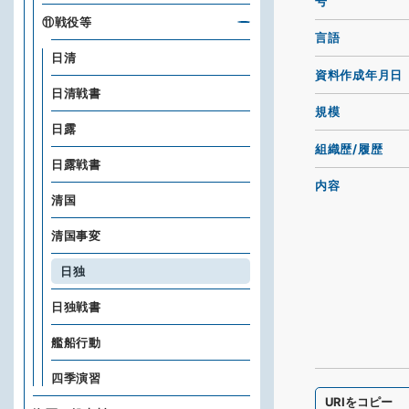
号
⑪戦役等
言語
日清
資料作成年月日
日清戦書
規模
日露
組織歴/履歴
日露戦書
内容
清国
清国事変
日独
日独戦書
艦船行動
四季演習
URIをコピー