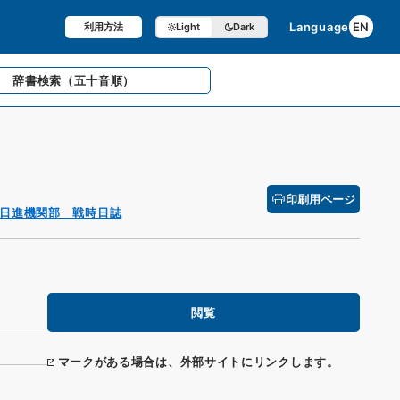
Language
EN
利用方法
Light
Dark
辞書検索
（五十音順）
印刷用ページ
日進機関部 戦時日誌
閲覧
マークがある場合は、外部サイトにリンクします。