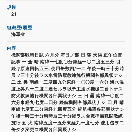
規模
21
組織歴/履歴
海軍省
内容
機関部戦時日誌 六月分 毎日ノ部 日 曜 天候 正午位置
記事 一 全 晴 南緯一七度〇分康経一〇二度五三分 引
続キ原速回転五三､使用缶数四/一二 午後一時三十分時
辰ヲ三十分後ラス水雷防禦教練施行機関各部異状ナシ
二 土 曇 南緯一三度四九分東経一〇〇度一六分 海水温
度上昇八十二度ニ達セルヲ以テ主送水機械二台トナス
防火教練施行機関各部異状ナシ 三 日 曇 南緯一〇度二
六分東経九七度二四分 続航機関各部異状ナシ 四 月 晴
南緯七度五二分東経九四度五分 続航機関各部異状ナシ
午後一時三十分時時辰三十分後ラス合戦準備戦闘教練
施行 五 火 南緯五度一五分東経九一度七分 使用缶ヲ二
缶ダク変更ス機関各部異辰ナシ