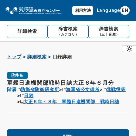
Language
EN
利用方法
辞書検索
辞書検索
詳細検索
（カテゴリ）
（五十音順）
トップ
詳細検索
目録詳細
件名
軍艦日進機関部戦時日誌大正６年６月分
階層
防衛省防衛研究所
海軍省公文備考
⑪戦役等
日独
大正６年～８年 軍艦日進機関部 戦時日誌