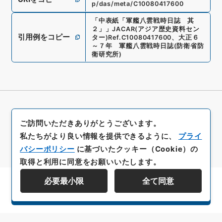
p/das/meta/C10080417600
「
中表紙「軍艦八雲戦時日誌 其
２」
」
JACAR(アジア歴史資料セン
引用例をコピー
ター)
Ref.
C10080417600
、
大正６
～７年 軍艦八雲戦時日誌
(
防衛省防
衛研究所
)
ご訪問いただきありがとうございます。
私たちがより良い情報を提供できるように、
プライ
バシーポリシー
に基づいたクッキー（Cookie）の
取得と利用に同意をお願いいたします。
必要最小限
全て同意
資料群階層を表示する