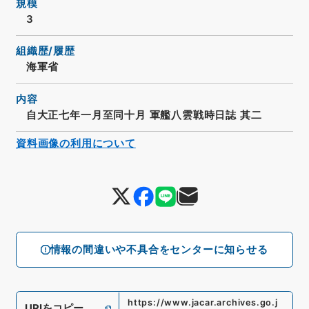
規模
3
組織歴/履歴
海軍省
内容
自大正七年一月至同十月 軍艦八雲戦時日誌 其二
資料画像の利用について
情報の間違いや不具合をセンターに知らせる
https://www.jacar.archives.go.j
URIをコピー