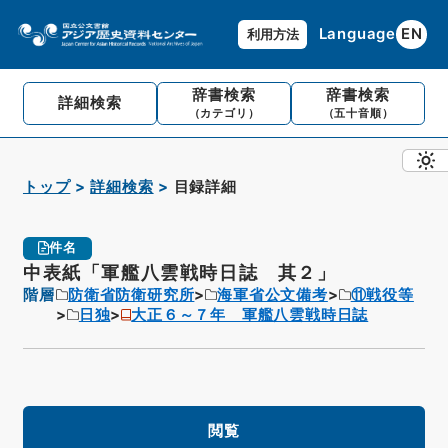
Language
EN
利用方法
辞書検索
辞書検索
詳細検索
（カテゴリ）
（五十音順）
トップ
詳細検索
目録詳細
件名
中表紙「軍艦八雲戦時日誌 其２」
階層
防衛省防衛研究所
海軍省公文備考
⑪戦役等
日独
大正６～７年 軍艦八雲戦時日誌
閲覧